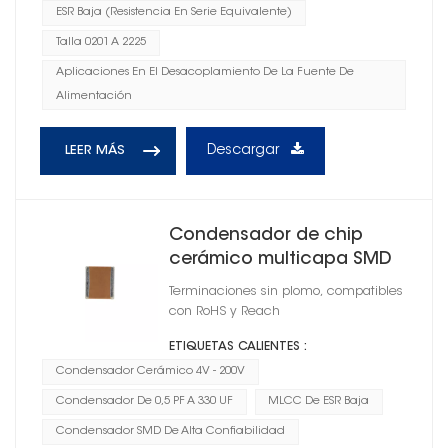
ESR Baja (resistencia En Serie Equivalente)
Talla 0201 A 2225
Aplicaciones En El Desacoplamiento De La Fuente De
Alimentación
Descargar
LEER MÁS
Condensador de chip
cerámico multicapa SMD
1206
Terminaciones sin plomo, compatibles
con RoHS y Reach
ETIQUETAS CALIENTES :
Condensador Cerámico 4V - 200V
Condensador De 0,5 PF A 330 UF
MLCC De ESR Baja
Condensador SMD De Alta Confiabilidad