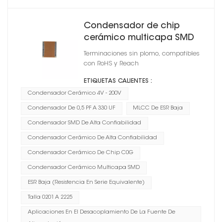
Condensador de chip
cerámico multicapa SMD
0603
Terminaciones sin plomo, compatibles
con RoHS y Reach
ETIQUETAS CALIENTES :
Condensador Cerámico 4V - 200V
Condensador De 0,5 PF A 330 UF
MLCC De ESR Baja
Condensador SMD De Alta Confiabilidad
Condensador Cerámico De Alta Confiabilidad
Condensador Cerámico De Chip C0G
Condensador Cerámico Multicapa SMD
ESR Baja (resistencia En Serie Equivalente)
Talla 0201 A 2225
Aplicaciones En El Desacoplamiento De La Fuente De