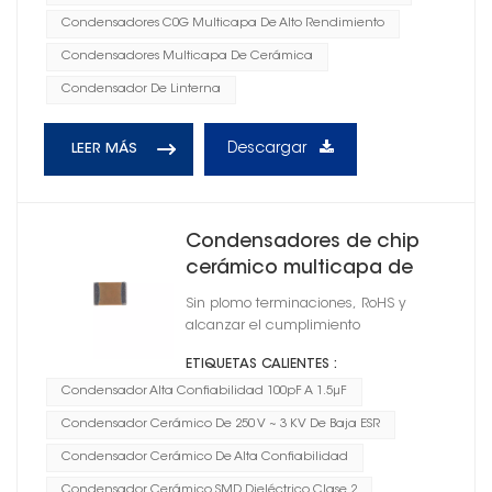
Condensadores C0G Multicapa De Alto Rendimiento
Condensadores Multicapa De Cerámica
Condensador De Linterna
Descargar
LEER MÁS
Condensadores de chip
cerámico multicapa de
alto voltaje X7R
Sin plomo terminaciones, RoHS y
alcanzar el cumplimiento
ETIQUETAS CALIENTES :
Condensador Alta Confiabilidad 100pF A 1.5μF
Condensador Cerámico De 250 V ~ 3 KV De Baja ESR
Condensador Cerámico De Alta Confiabilidad
Condensador Cerámico SMD Dieléctrico Clase 2