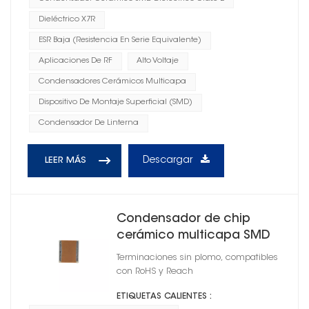
Dieléctrico X7R
ESR Baja (resistencia En Serie Equivalente)
Aplicaciones De RF
Alto Voltaje
Condensadores Cerámicos Multicapa
Dispositivo De Montaje Superficial (SMD)
Condensador De Linterna
Descargar
LEER MÁS
Condensador de chip
cerámico multicapa SMD
0201
Terminaciones sin plomo, compatibles
con RoHS y Reach
ETIQUETAS CALIENTES :