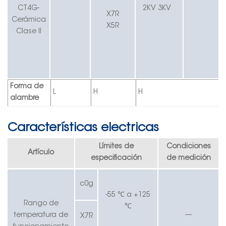
CT4G-
2KV 3KV
X7R
Cerámica
X5R
Clase II
Forma de
L
H
H
alambre
Características electricas
Límites de
Condiciones
Artículo
especificación
de medición
c0g
-55 ℃ a +125
Rango de
℃
temperatura de
—
X7R