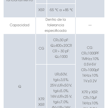
funcionamiento
X5R
-55 ℃ a +85 ℃
Dentro de la
Capacidad
tolerancia
—
especificada
CR≤30 pF:
Q≥400+20CR
CG:
CG
CR
＞
30 pF:
CR≤1000PF
Q≥1000
1MHz±10%
0.5V-5V
CR>1000pF
UR≥50V,
1kHz±10%
tgδ≤3,5%;
1V±0.2V
25V≤UR<50 V,
Q
tgδ≤5,0%;
X7R y X5R:
16V≤UR<25 V,
CR≤10μF
X7R
tgδ≤7,0%;
1kHz±10%
X5R