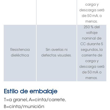
carga y
descarga será
de 50 mA.
o
menos
.
250 % del
voltaje
nominal de
CC durante 5
Resistencia
Sin averías ni
segundos, la
dieléctrica
defectos visuales.
corriente de
carga y
descarga será
de 50 mA o
menos.
Estilo de embalaje
T=a granel, A=cinta/carrete,
B=cinta/munición