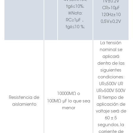
4V≤UR<16V,
1V±0.2V
tgδ≤10%;
CR>10μF
※Nota:
120Hz±10
RC≥1μF
，
0,5V±0,2V
tgδ≤10 %;
La tensión
nominal se
aplicará
dentro de las
siguientes
condiciones:
UR≤500V
UR
UR>500V
500V
10000MΩ o
Resistencia de
El tiempo de
·
100MΩ
μF lo que sea
aislamiento
aplicación de
menor
voltaje será de
60 ± 5
segundos, la
corriente de