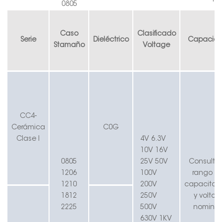
0805
Caso
Clasificado
Serie
Dieléctrico
Capacid
S
tamaño
V
oltage
CC4-
Cerámica
C
0
G
Clase I
4V 6.3V
10V 16V
0805
25V
50V
Consulte 
1206
100V
rango d
1210
200V
capacitan
1812
250V
y voltaje
2225
500V
nominal
630V 1KV