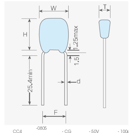
-
0805
CC4
-
CG
-
50V
-
100pF