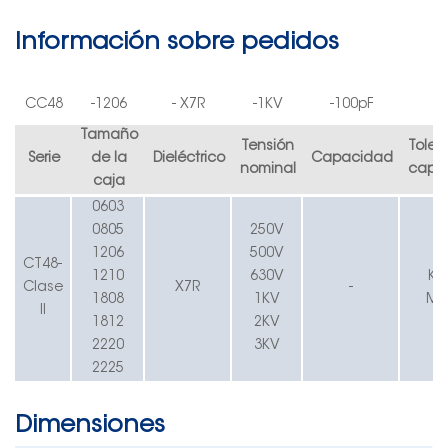
Información sobre pedidos
CC4
8
-
1206
-
X7R
-
1K
V
-100pF
Tamaño
Tensión
Toler
Serie
de la
Dieléctrico
Capacidad
nominal
capac
caja
0603
0805
250V
1206
500V
CT
48
-
1210
630V
K=
Clase
X7R
-
1808
1KV
M=
II
1812
2KV
2220
3KV
2225
Dimensiones