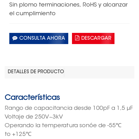
Sin plomo
terminaciones,
RoHS
y alcanzar
el cumplimiento
CONSULTA AHORA
DESCARGAR
DETALLES DE PRODUCTO
Características
Rango de capacitancia
desde 10
0
pF
a 1,5 μF
Voltaje
de
250V~3kV
Operando
la temperatura sonó
e
de
-55
℃
to
+125
℃