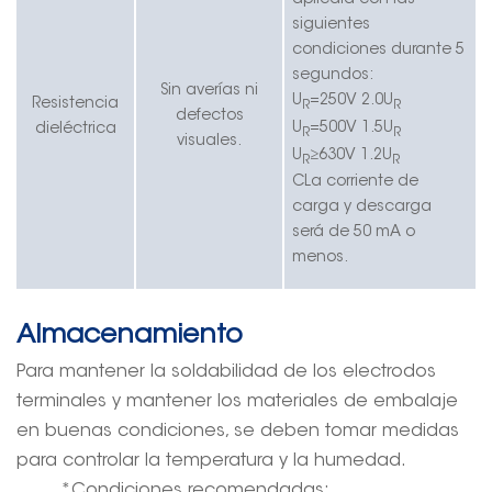
siguientes
condiciones durante 5
segundos:
Sin averías ni
U
=250V 2.0U
Resistencia
R
R
defectos
U
=500V 1.5U
dieléctrica
R
R
visuales.
U
≥
630V 1.2U
R
R
C
La corriente de
carga y descarga
será de 50 mA o
menos.
Almacenamiento
Para mantener la soldabilidad de los electrodos
terminales y mantener los materiales de embalaje
en buenas condiciones, se deben tomar medidas
para controlar la temperatura y la humedad.
*Condiciones recomendadas: