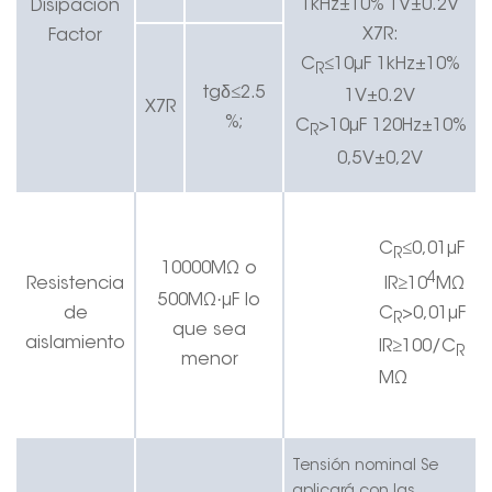
1kHz±10% 1V±0.2V
Disipación
X7R:
Factor
C
≤10μF 1kHz±10%
R
δ
tg
≤
2.5
1V±0.2V
X7R
%;
C
>10μF 120Hz±10%
R
0,5V±0,2V
C
≤
0,01
μF
R
10000MΩ o
4
Resistencia
IR
≥
10
MΩ
·
5
00MΩ
μF lo
de
C
>
0,01
μF
R
que sea
aislamiento
IR
≥
100/C
R
menor
MΩ
Tensión nominal
Se
aplicará con las