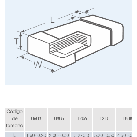
Código
de
0603
0805
1206
1210
1808
tamaño
L
1,60±0,20
2,00±0,30
3,2±0,3
3,20±0,30
4,50±0,40