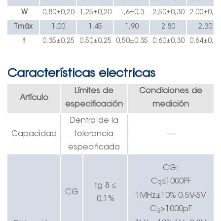
W
0,80±0,20
1,25±0,20
1,6±0,3
2,50±0,30
2.00
±
0,3
Tmáx
1.00
1,45
1,90
2,80
2.30
t
0,35±0,25
0,50±0,25
0,50±0,35
0,60±0,30
0,64
±
0,3
Características electricas
Límites de
Condiciones de
Artículo
especificación
medición
Dentro de la
Capacidad
tolerancia
—
especificada
CG:
C
≤1000PF
R
δ
tg
≤
CG
1MHz±10% 0.5V-5V
0,1%
C
>1000pF
R