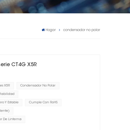
Hogar
condensador no polar
serie CT4G X5R
es X5R
Condensador No Polar
iabilidad
o Y Estable
Cumple Con RoHS
lente)
r De Linterna