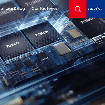
oticias&Blog
Contáctenos
Español
English
français
Deutsch
español
русский