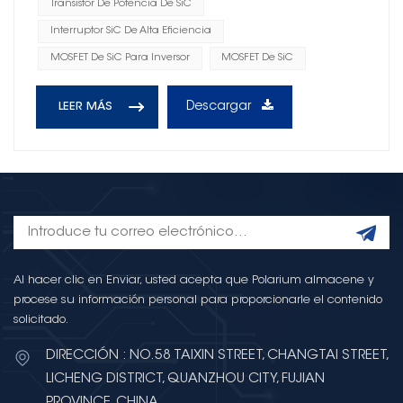
Transistor De Potencia De SiC
Interruptor SiC De Alta Eficiencia
MOSFET De SiC Para Inversor
MOSFET De SiC
Descargar
LEER MÁS
Al hacer clic en Enviar, usted acepta que Polarium almacene y
procese su información personal para proporcionarle el contenido
solicitado.
DIRECCIÓN : NO.58 TAIXIN STREET, CHANGTAI STREET,
LICHENG DISTRICT, QUANZHOU CITY, FUJIAN
PROVINCE, CHINA