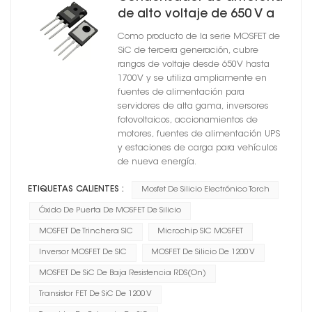
de alto voltaje de 650 V a
1200 V con MOSFET de SiC
Como producto de la serie MOSFET de
para inversores industriales
SiC de tercera generación, cubre
y vehículos eléctricos
rangos de voltaje desde 650V hasta
1700V y se utiliza ampliamente en
fuentes de alimentación para
servidores de alta gama, inversores
fotovoltaicos, accionamientos de
motores, fuentes de alimentación UPS
y estaciones de carga para vehículos
de nueva energía.
ETIQUETAS CALIENTES :
Mosfet De Silicio Electrónico Torch
Óxido De Puerta De MOSFET De Silicio
MOSFET De Trinchera SIC
Microchip SIC MOSFET
Inversor MOSFET De SIC
MOSFET De Silicio De 1200 V
MOSFET De SiC De Baja Resistencia RDS(on)
Transistor FET De SiC De 1200 V