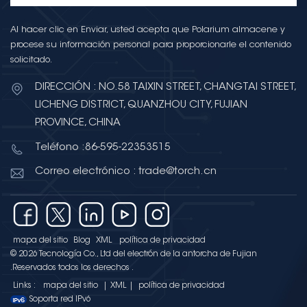
Al hacer clic en Enviar, usted acepta que Polarium almacene y
procese su información personal para proporcionarle el contenido
solicitado.
DIRECCIÓN : NO.58 TAIXIN STREET, CHANGTAI STREET,
LICHENG DISTRICT, QUANZHOU CITY, FUJIAN
PROVINCE, CHINA
Teléfono :86-595-22353515
Correo electrónico : trade@torch.cn
mapa del sitio
Blog
XML
política de privacidad
© 2026 Tecnología Co., Ltd del electrón de la antorcha de Fujian
.Reservados todos los derechos .
Links :
mapa del sitio
|
XML
|
política de privacidad
Soporta red IPv6