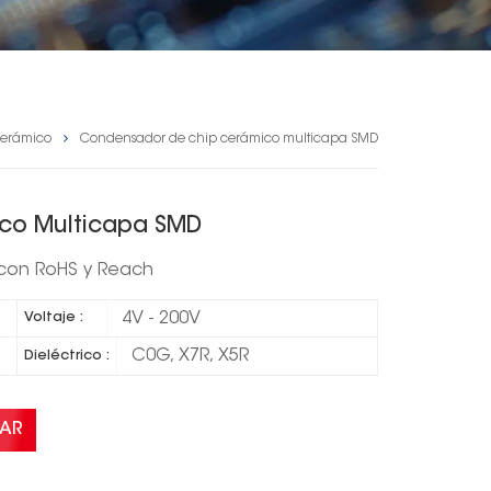
erámico
Condensador de chip cerámico multicapa SMD
co Multicapa SMD
 con RoHS y Reach
4V - 200V
Voltaje :
C0G, X7R, X5R
Dieléctrico :
AR