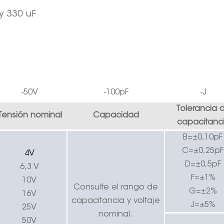
y 330 uF
-50V
-100pF
-J
Tolerancia 
Tensión nominal
Capacidad
capacitanc
B=±0,10pF
C=±0,25pF
4V
D=±0,5pF
6,3 V
F=±1%
10V
Consulte el rango de
G=±2%
16V
capacitancia y voltaje
J=±5%
25V
nominal.
50V