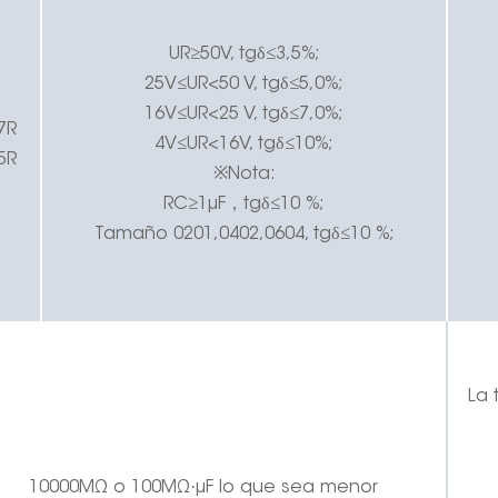
UR≥50V, tgδ≤3,5%;
25V≤UR<50 V, tgδ≤5,0%;
16V≤UR<25 V, tgδ≤7,0%;
7R
4V≤UR<16V, tgδ≤10%;
5R
※Nota:
RC≥1μF
，
tgδ≤10 %;
Tamaño 0201,0402,0604, tgδ≤10 %;
La 
·
10000MΩ o 100MΩ
μF lo que sea menor