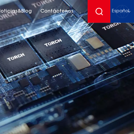
oticias&Blog
Contáctenos
Español
English
français
Deutsch
español
русский