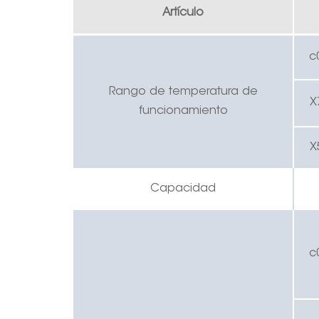
Artículo
c
Rango de temperatura de
X
funcionamiento
X
Capacidad
c