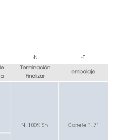
-N
-T
de
Terminación
embalaje
ia
Finalizar
N=100% Sn
Carrete T=7”