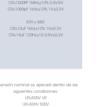
CR≤1000PF 1MHz±10% 0.5V-5V
CR>1000pF 1kHz±10% 1V±0.2V
X7R y X5R:
CR≤10uF 1kHz±10% 1V±0.2V
CR>10uF 120Hz±10 0,5V±0,2V
tensión nominal se aplicará dentro de las
siguientes condiciones:
UR≤500V UR
UR>500V 500V