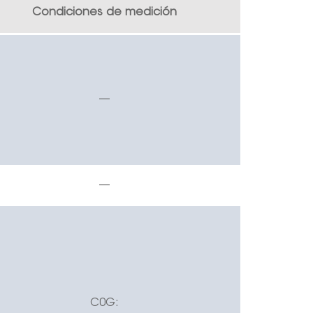
Condiciones de medición
—
—
C0G: