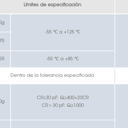
Límites de especificación
0g
-55 ℃ a +125 ℃
7R
5R
-55 ℃ a +85 ℃
Dentro de la tolerancia especificada
CR≤30 pF: Q≥400+20CR
0g
CR
＞
30 pF: Q≥1000