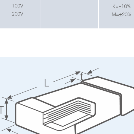
100V
K=
±
10%
200V
M=
±
20%