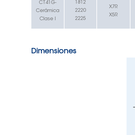
1812
C
T
41
G
-
X7R
2220
Cerámica
X5R
2225
Clase I
Dimensiones