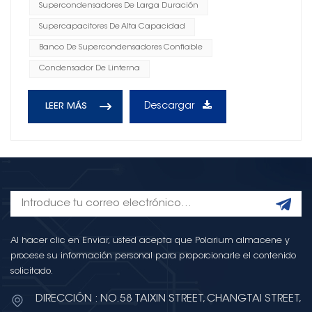
Supercondensadores De Larga Duración
Supercapacitores De Alta Capacidad
Banco De Supercondensadores Confiable
Condensador De Linterna
Descargar
LEER MÁS
Al hacer clic en Enviar, usted acepta que Polarium almacene y
procese su información personal para proporcionarle el contenido
solicitado.
DIRECCIÓN : NO.58 TAIXIN STREET, CHANGTAI STREET,