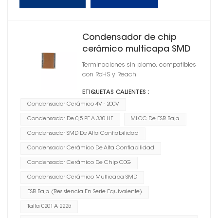
Condensador de chip
cerámico multicapa SMD
1206
Terminaciones sin plomo, compatibles
con RoHS y Reach
ETIQUETAS CALIENTES :
Condensador Cerámico 4V - 200V
Condensador De 0,5 PF A 330 UF
MLCC De ESR Baja
Condensador SMD De Alta Confiabilidad
Condensador Cerámico De Alta Confiabilidad
Condensador Cerámico De Chip C0G
Condensador Cerámico Multicapa SMD
ESR Baja (resistencia En Serie Equivalente)
Talla 0201 A 2225