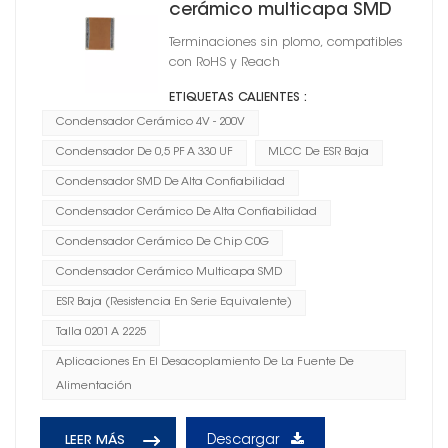
cerámico multicapa SMD
0805
Terminaciones sin plomo, compatibles
con RoHS y Reach
ETIQUETAS CALIENTES :
Condensador Cerámico 4V - 200V
Condensador De 0,5 PF A 330 UF
MLCC De ESR Baja
Condensador SMD De Alta Confiabilidad
Condensador Cerámico De Alta Confiabilidad
Condensador Cerámico De Chip C0G
Condensador Cerámico Multicapa SMD
ESR Baja (resistencia En Serie Equivalente)
Talla 0201 A 2225
Aplicaciones En El Desacoplamiento De La Fuente De
Alimentación
Descargar
LEER MÁS