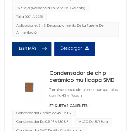
ESR Baja (resistencia En Serie Equivalente)
Talla 0201 A 2225
Aplicaciones En El Desacoplamiento De La Fuente De
Alimentación
Descargar
LEER MÁS
Condensador de chip
cerámico multicapa SMD
0402
Terminaciones sin plomo, compatibles
con RoHS y Reach
ETIQUETAS CALIENTES :
Condensador Cerámico 4V - 200V
Condensador De 0,5 PF A 330 UF
MLCC De ESR Baja
Condensador SMD De Alta Confiabilidad