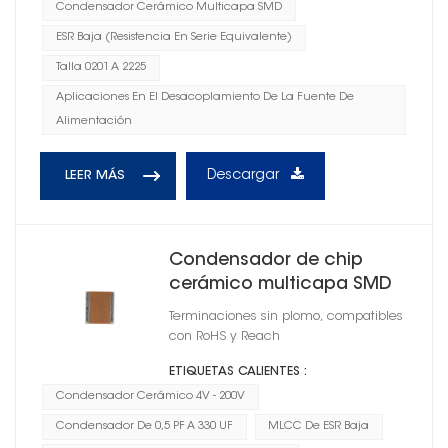
Condensador Cerámico Multicapa SMD
ESR Baja (resistencia En Serie Equivalente)
Talla 0201 A 2225
Aplicaciones En El Desacoplamiento De La Fuente De
Alimentación
Descargar
LEER MÁS
Condensador de chip
cerámico multicapa SMD
1812
Terminaciones sin plomo, compatibles
con RoHS y Reach
ETIQUETAS CALIENTES :
Condensador Cerámico 4V - 200V
Condensador De 0,5 PF A 330 UF
MLCC De ESR Baja