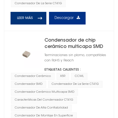
Condensador De La Serie CT41G
Descargar
LEER MÁS
Condensador de chip
cerámico multicapa SMD
serie CT41G X5R
Terminaciones sin plomo, compatibles
con RoHS y Reach
ETIQUETAS CALIENTES :
Condensador Cerámico
X5R
CCML
Condensador SMD
Condensador De La Serie CT41G
Condensador Cerámico Multicapa SMD
Características Del Condensador CT41G
Condensador De Alta Confiabilidad
Condensador De Montaje En Superficie