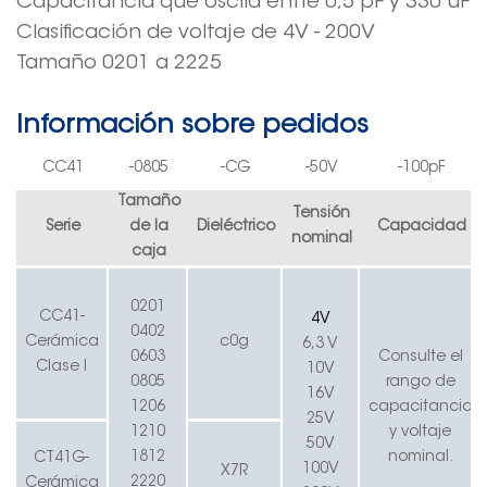
Capacitancia que oscila entre 0,5 pF y 330 uF
Clasificación de voltaje de 4V - 200V
Tamaño 0201 a 2225
Información sobre pedidos
CC41
-0805
-CG
-50V
-100pF
Tamaño
Tensión
Serie
de la
Dieléctrico
Capacidad
nominal
caja
0201
CC41-
4V
0402
Cerámica
c0g
6,3 V
0603
Consulte el
Clase I
10V
0805
rango de
16V
1206
capacitancia
25V
1210
y voltaje
50V
1812
nominal.
C
T
41
G
-
100V
X7R
2220
Cerámica