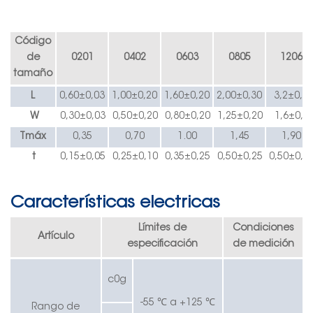
Código
de
0201
0402
0603
0805
1206
tamaño
L
0,60±0,03
1,00±0,20
1,60±0,20
2,00±0,30
3,2±0,3
W
0,30±0,03
0,50±0,20
0,80±0,20
1,25±0,20
1,6±0,3
Tmáx
0,35
0,70
1.00
1,45
1,90
t
0,15±0,05
0,25±0,10
0,35±0,25
0,50±0,25
0,50±0,3
Características electricas
Límites de
Condiciones
Artículo
especificación
de medición
c0g
-55 ℃ a +125 ℃
Rango de