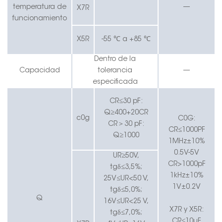
temperatura de
—
X7R
funcionamiento
X5R
-55 ℃ a +85 ℃
Dentro de la
Capacidad
tolerancia
—
especificada
CR≤30 pF:
Q≥400+20CR
c0g
C0G:
CR
＞
30 pF:
CR≤1000PF
Q≥1000
1MHz±10%
0.5V-5V
UR≥50V,
CR>1000pF
tgδ≤3,5%;
1kHz±10%
25V≤UR<50 V,
1V±0.2V
tgδ≤5,0%;
Q
16V≤UR<25 V,
X7R y X5R:
tgδ≤7,0%;
CR≤10uF