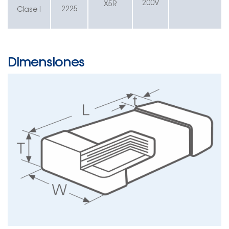
200V
X5R
2225
Clase I
Dimensiones