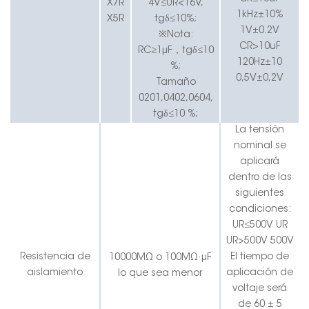
X7R
4V≤UR<16V,
1kHz±10%
X5R
tgδ≤10%;
1V±0.2V
※Nota:
CR>10uF
RC≥1μF
，
tgδ≤10
120Hz±10
%;
0,5V±0,2V
Tamaño
0201,0402,0604,
tgδ≤10 %;
La tensión
nominal se
aplicará
dentro de las
siguientes
condiciones:
UR≤500V UR
UR>500V 500V
·
Resistencia de
El tiempo de
10000MΩ o 100MΩ
μF
aislamiento
aplicación de
lo que sea menor
voltaje será
de 60 ± 5