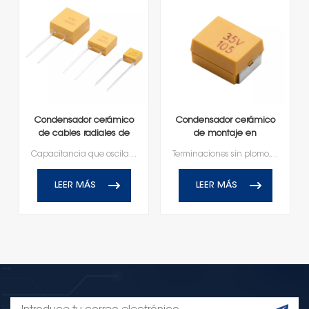
Condensador cerámico
Condensador cerámico
de cables radiales de
de montaje en
montaje en superficie
superficie moldeado
Capacitancia que oscila entre 0,5 pF y 1.0μFClasificación de voltaje de 50V - 100V
Terminaciones sin plomo, compatibles con RoHS y Reach
moldeado
LEER MÁS
LEER MÁS