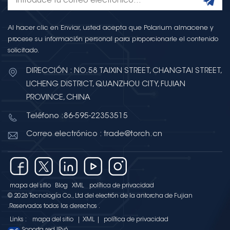
Al hacer clic en Enviar, usted acepta que Polarium almacene y
procese su información personal para proporcionarle el contenido
solicitado.
DIRECCIÓN : NO.58 TAIXIN STREET, CHANGTAI STREET,
LICHENG DISTRICT, QUANZHOU CITY, FUJIAN
PROVINCE, CHINA
Teléfono :86-595-22353515
Correo electrónico : trade@torch.cn
mapa del sitio
Blog
XML
política de privacidad
© 2026 Tecnología Co., Ltd del electrón de la antorcha de Fujian
.Reservados todos los derechos .
Links :
mapa del sitio
|
XML
|
política de privacidad