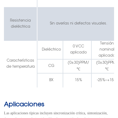
Resistencia
Sin averías ni defectos visuales.
dieléctrica
Tensión
0 VCC
Dieléctrico
nominal
aplicado
aplicada
Características
(0
±
30)PPM/
(0
±
30)PPM/
CG
de temperatura
℃
℃
BX
15%
-25%~+15%
Aplicaciones
Las aplicaciones típicas incluyen sincronización crítica, sintonización,