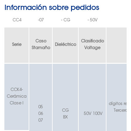
Información sobre pedidos
CC4
-
07
-
CG
-
50V
Caso
Clasificado
Serie
Dieléctrico
S
tamaño
V
oltage
CC
K
4-
Cerámica
Clase I
dígitos
rep
05
CG
Tercero
d
06
50V
100V
BX
07