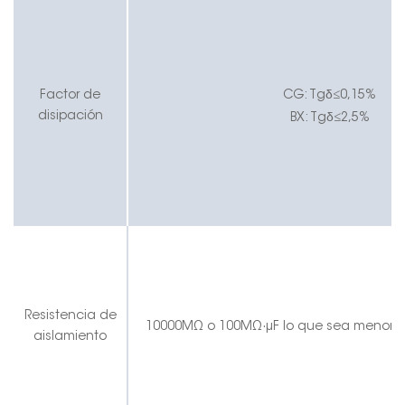
δ
Factor de
CG
:
Tg
≤
0,15%
δ
disipación
BX:
Tg
≤
2,5%
Resistencia de
10000MΩ o 100MΩ
·
μF lo que sea menor
aislamiento