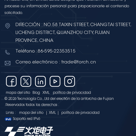
procese su información personal para proporcionarle el contenido
solicitado.
DIRECCIÓN : NO.58 TAIXIN STREET, CHANGTAI STREET,
LICHENG DISTRICT, QUANZHOU CITY, FUJIAN
PROVINCE, CHINA
Teléfono :86-595-22353515
Correo electrónico : trade@torch.cn
mapa del sitio
Blog
XML
política de privacidad
© 2026 Tecnología Co., Ltd del electrón de la antorcha de Fujian
.Reservados todos los derechos .
Links :
mapa del sitio
|
XML
|
política de privacidad
Soporta red IPv6