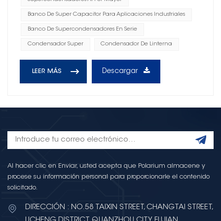
Banco De Super Capacitor Para Aplicaciones Industriales
Banco De Supercondensadores En Serie
Condensador Super
Condensador De Linterna
Descargar
LEER MÁS
Al hacer clic en Enviar, usted acepta que Polarium almacene y
procese su información personal para proporcionarle el contenido
solicitado.
DIRECCIÓN : NO.58 TAIXIN STREET, CHANGTAI STREET,
LICHENG DISTRICT, QUANZHOU CITY, FUJIAN