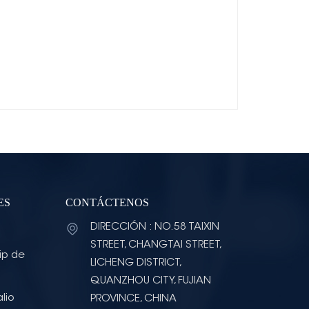
ES
CONTÁCTENOS
DIRECCIÓN : NO.58 TAIXIN
STREET, CHANGTAI STREET,
ip de
LICHENG DISTRICT,
QUANZHOU CITY, FUJIAN
lio
PROVINCE, CHINA