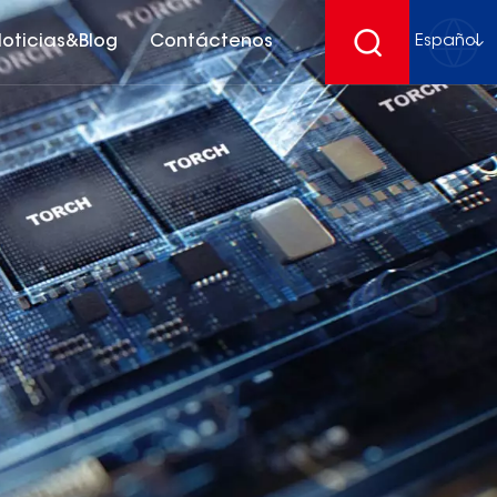
oticias&Blog
Contáctenos
Español
English
français
Deutsch
español
русский