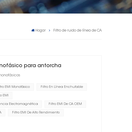
Hogar
Filtro de ruido de línea de CA
onofásico para antorcha
 monofásicos
ltro EMI Monofásico
Filtro En Línea Enchufable
do EMI
erencia Electromagnética
Filtro EMI De CA OEM
A
Filtro EMI De Alto Rendimiento