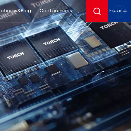
oticias&Blog
Contáctenos
Español
English
français
Deutsch
español
русский