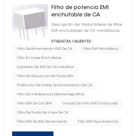
Filtro de potencia EMI
enchufable de CA
monofásico para
Descripción del ProductoSerie de filtros
antorcha
EMI enchufables de CA monofásicos
ETIQUETAS CALIENTES :
Filtro De Alimentación EMI De CA
Filtro EMI Monofásico
Filtro En Línea Enchufable
Supresión De EMI De CA Industrial
Filtro De Reducción De Ruido EMI
Protección De Líneas De Alimentación De CA
Filtro De Interferencia Electromagnética
Filtro EMI De CA OEM
Unidad De Filtro EMI Conducida
Filtro De Ruido De Línea De CA
Filtro EMI De Alto Rendimiento
Filtro EMI Para Antorcha