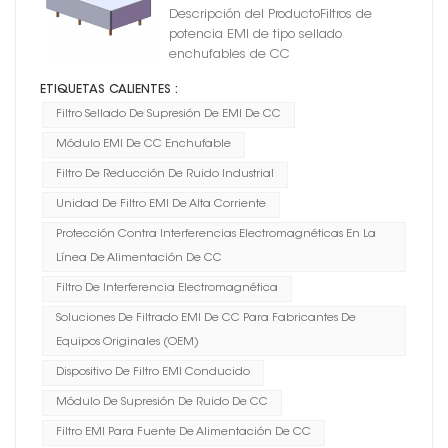
25 A y 100 V CC para
Descripción del ProductoFiltros de
antorcha
potencia EMI de tipo sellado
enchufables de CC
ETIQUETAS CALIENTES :
Filtro Sellado De Supresión De EMI De CC
Módulo EMI De CC Enchufable
Filtro De Reducción De Ruido Industrial
Unidad De Filtro EMI De Alta Corriente
Protección Contra Interferencias Electromagnéticas En La
Línea De Alimentación De CC
Filtro De Interferencia Electromagnética
Soluciones De Filtrado EMI De CC Para Fabricantes De
Equipos Originales (OEM)
Dispositivo De Filtro EMI Conducido
Módulo De Supresión De Ruido De CC
Filtro EMI Para Fuente De Alimentación De CC