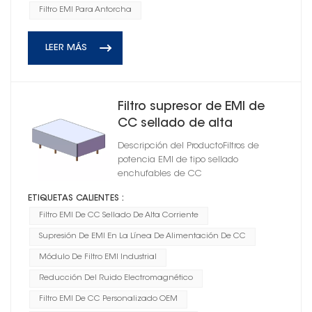
Filtro EMI Para Antorcha
LEER MÁS
Filtro supresor de EMI de
CC sellado de alta
durabilidad de 22 A para
Descripción del ProductoFiltros de
antorcha
potencia EMI de tipo sellado
enchufables de CC
ETIQUETAS CALIENTES :
Filtro EMI De CC Sellado De Alta Corriente
Supresión De EMI En La Línea De Alimentación De CC
Módulo De Filtro EMI Industrial
Reducción Del Ruido Electromagnético
Filtro EMI De CC Personalizado OEM