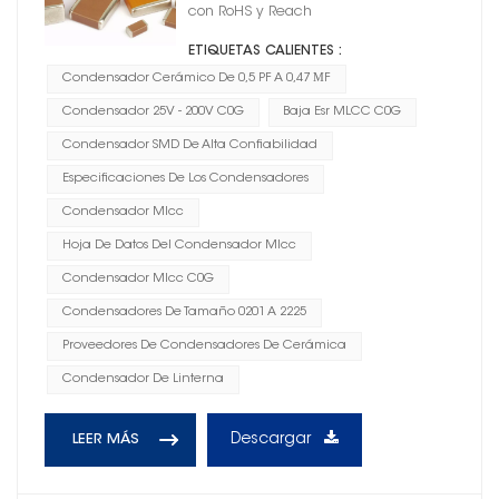
con RoHS y Reach
ETIQUETAS CALIENTES :
Condensador Cerámico De 0,5 PF A 0,47 ΜF
Condensador 25V - 200V C0G
Baja Esr MLCC C0G
Condensador SMD De Alta Confiabilidad
Especificaciones De Los Condensadores
Condensador Mlcc
Hoja De Datos Del Condensador Mlcc
Condensador Mlcc C0G
Condensadores De Tamaño 0201 A 2225
Proveedores De Condensadores De Cerámica
Condensador De Linterna
Descargar
LEER MÁS