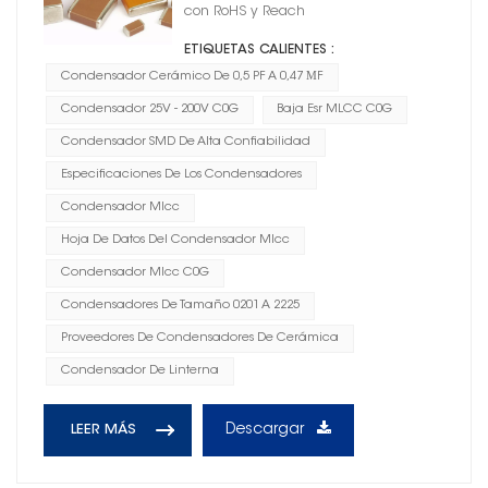
con RoHS y Reach
ETIQUETAS CALIENTES :
Condensador Cerámico De 0,5 PF A 0,47 ΜF
Condensador 25V - 200V C0G
Baja Esr MLCC C0G
Condensador SMD De Alta Confiabilidad
Especificaciones De Los Condensadores
Condensador Mlcc
Hoja De Datos Del Condensador Mlcc
Condensador Mlcc C0G
Condensadores De Tamaño 0201 A 2225
Proveedores De Condensadores De Cerámica
Condensador De Linterna
Descargar
LEER MÁS