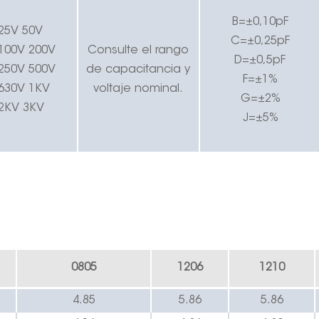
B=±0,10pF
25V
50V
C=±0,25pF
100V
200V
Consulte el rango
D=±0,5pF
250V 500V
de capacitancia y
F=±1%
630V 1KV
voltaje nominal.
G=±2%
2KV 3KV
J=±5%
0805
1206
1210
4.85
5.86
5.86