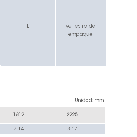
L
Ver estilo de
H
empaque
Unidad: mm
1812
2225
7.14
8.62