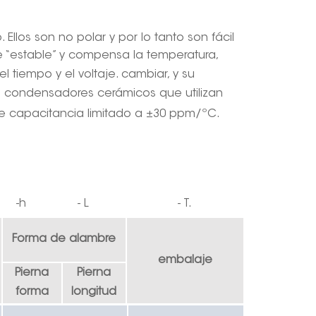
o
. Ellos son
no pol
ar y por lo tanto son
fácil
e “estable” y compensa la temperatura,
l tiempo y el voltaje.
cambiar
, y su
s condensadores cerámicos que utilizan
e capacitancia limitado a ±30 ppm/ºC.
-h
-
L
- T.
Forma de alambre
embalaje
Pierna
Pierna
forma
longitud