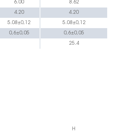
6.00
8.62
4.20
4.20
5.08
±
0,12
5.08
±
0,12
0,6
±0,05
0,6
±0,05
25.4
H