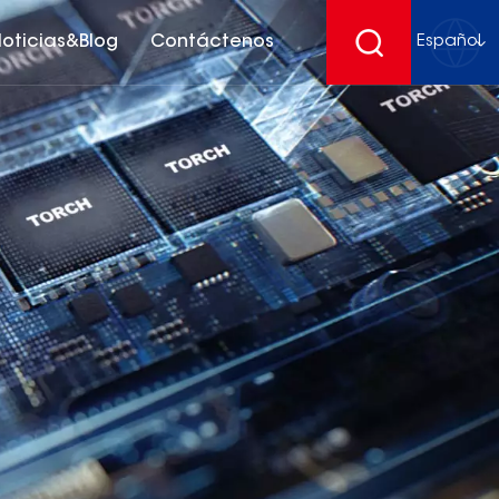
oticias&Blog
Contáctenos
Español
English
français
Deutsch
español
русский