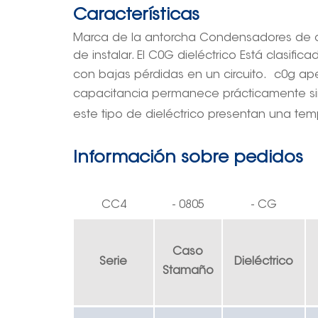
Características
Marca de la antorcha
Condensadores de c
de instalar
. El C0G
dieléctrico
Está clasific
con bajas pérdidas en un circuito.
c0g
ap
capacitancia permanece prácticamente si
este tipo de dieléctrico presentan una tem
Información sobre pedidos
CC4
-
0805
-
CG
Caso
Serie
Dieléctrico
S
tamaño