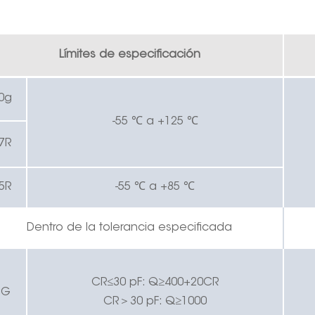
Límites de especificación
0g
-55 ℃ a +125 ℃
7R
5R
-55 ℃ a +85 ℃
Dentro de la tolerancia especificada
CR≤30 pF: Q≥400+20CR
CG
CR
＞
30 pF: Q≥1000