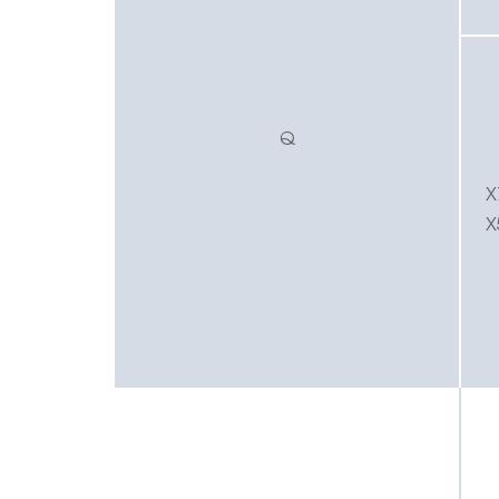
Q
X
X