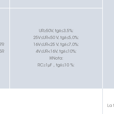
UR≥50V, tgδ≤3,5%;
25V≤UR<50 V, tgδ≤5,0%;
7R
16V≤UR<25 V, tgδ≤7,0%;
5R
4V≤UR<16V, tgδ≤10%;
※Nota:
RC≥1μF
，
tgδ≤10 %;
La 