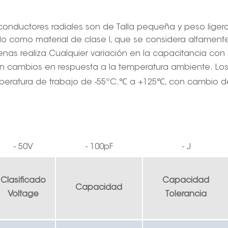
onductores radiales
son de
Talla pequeña y peso liger
ado como material de clase I, que se considera altament
enas
realiza
Cualquier variación en la capacitancia con e
n cambios en respuesta a la temperatura ambiente.
Lo
℃
℃
peratura de trabajo de -55ºC.
a +125
, con cambio d
-
50V
-
100pF
-
J
Clasificado
Capacidad
Capacidad
V
oltage
T
olerancia