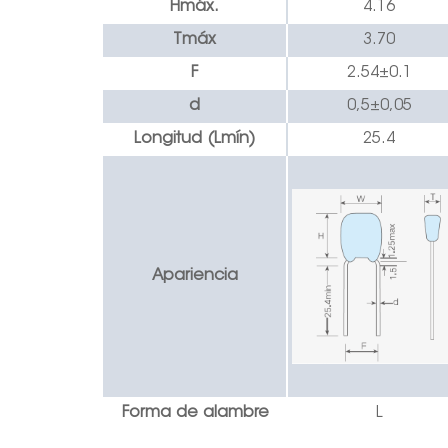
Hmáx.
4.16
Tmáx
3.70
F
2.54
±
0.1
d
0,5
±0,05
Longitud (Lmín)
25.4
Apariencia
Forma de alambre
L