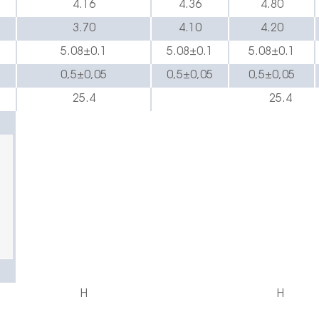
4.16
4.36
4.80
3.70
4.10
4.20
5.08
±
0.1
5.08
±
0.1
5.08
±
0.1
0,5
±0,05
0,5
±0,05
0,5
±0,05
25.4
25.4
H
H