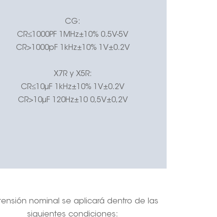
CG:
CR≤1000PF 1MHz±10% 0.5V-5V
CR>1000pF 1kHz±10% 1V±0.2V
X7R y X5R:
CR≤10μF 1kHz±10%
1V±0.2V
CR>10μF 120Hz±10 0,5V±0,2V
tensión nominal se aplicará dentro de las
siguientes condiciones: