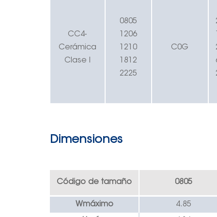
0805
CC4-
1206
Cerámica
1210
C
0
G
Clase I
1812
2225
Dimensiones
Código de tamaño
0805
W
máximo
4.85