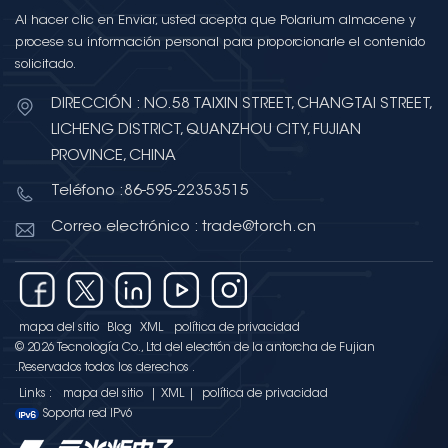
Al hacer clic en Enviar, usted acepta que Polarium almacene y
procese su información personal para proporcionarle el contenido
solicitado.
DIRECCIÓN : NO.58 TAIXIN STREET, CHANGTAI STREET,
LICHENG DISTRICT, QUANZHOU CITY, FUJIAN
PROVINCE, CHINA
Teléfono :86-595-22353515
Correo electrónico : trade@torch.cn
mapa del sitio
Blog
XML
política de privacidad
© 2026 Tecnología Co., Ltd del electrón de la antorcha de Fujian
.Reservados todos los derechos .
Links :
mapa del sitio
|
XML
|
política de privacidad
Soporta red IPv6