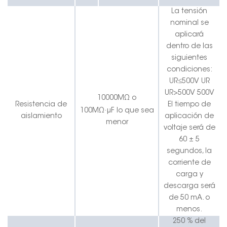
La tensión
nominal se
aplicará
dentro de las
siguientes
condiciones:
UR≤500V
UR
UR>500V
500V
10000MΩ o
Resistencia de
El tiempo de
·
100MΩ
μF lo que sea
aislamiento
aplicación de
menor
voltaje será de
60 ± 5
segundos, la
corriente de
carga y
descarga será
de 50 mA.
o
menos
.
250 % del