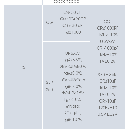
especificada
CR≤30 pF:
Q≥400+20CR
CG:
CG
CR
＞
30 pF:
CR≤1000PF
Q≥1000
1MHz±10%
0.5V-5V
CR>1000pF
UR≥50V,
1kHz±10%
tgδ≤3,5%;
1V±0.2V
25V≤UR<50 V,
Q
tgδ≤5,0%;
X7R y X5R:
16V≤UR<25 V,
CR≤10μF
X7R
tgδ≤7,0%;
1kHz±10%
X5R
4V≤UR<16V,
1V±0.2V
tgδ≤10%;
CR>10μF
※Nota:
120Hz±10
RC≥1μF
，
0,5V±0,2V
tgδ≤10 %;