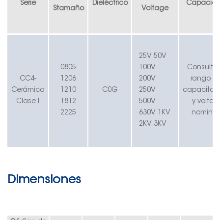
Serie
Dieléctrico
Capacid
S
tamaño
V
oltage
25V
50V
0805
100V
Consulte 
CC4-
1206
200V
rango d
Cerámica
1210
C
0
G
250V
capacitan
Clase I
1812
500V
y voltaje
2225
630V 1KV
nominal
2KV 3KV
Dimensiones