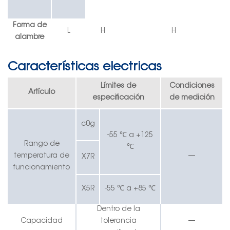
Forma de
L
H
H
alambre
Características electricas
Límites de
Condiciones
Artículo
especificación
de medición
c0g
-55 ℃ a +125
Rango de
℃
temperatura de
—
X7R
funcionamiento
X5R
-55 ℃ a +85 ℃
Dentro de la
Capacidad
tolerancia
—