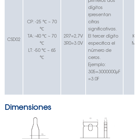
primeros dos
dígitos
r
presentan
CP: -25 ℃ ~ 70
cifras
℃
significativas.
TA: -40 ℃ ~ 70
2R7=2,7V
El tercer dígito
K=
CSD0
2
℃
3R0=3.0V
especifica el
M=
LT: -50 ℃ ~ 65
número de
℃
ceros.
Ejemplo:
305=3000000μF
=3.0F
Dimensiones