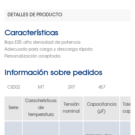
DETALLES DE PRODUCTO
Características
Baja ESR, alta densidad de potencia
Adecuado para carga y descarga rápida
Personalización aceptada
Información sobre pedidos
CSD0
2
MT
2R7
457
Características
Tensión
Capacitancia
Toler
Serie
de
nominal
(μF)
capac
temperatura