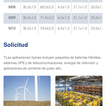
M08
35,0±1,5
68,0±2,0
6,0±1,0
21,1±1,0
20,0±1,0
M09
35,0±1,5
71,0±2,0
6,0±1,0
21,1±1,0
20,0±1,0
M10
35,0±1,5
78,0±2,0
6,0±1,0
21,1±1,0
20,0±1,0
Solicitud
T
Las aplicaciones típicas incluyen paquetes de baterías híbridas,
sistemas UPS y de telecomunicaciones, energía de retención y
aplicaciones de corriente de pulso alto.