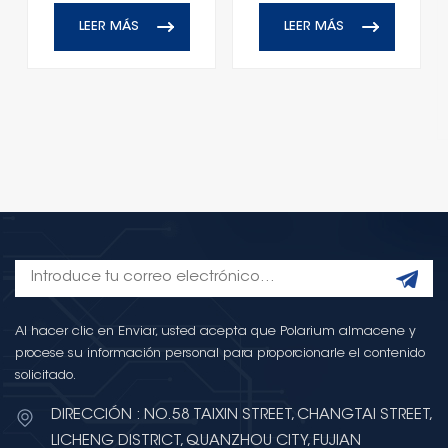
LEER MÁS
LEER MÁS
Al hacer clic en Enviar, usted acepta que Polarium almacene y
procese su información personal para proporcionarle el contenido
solicitado.
DIRECCIÓN : NO.58 TAIXIN STREET, CHANGTAI STREET,
LICHENG DISTRICT, QUANZHOU CITY, FUJIAN