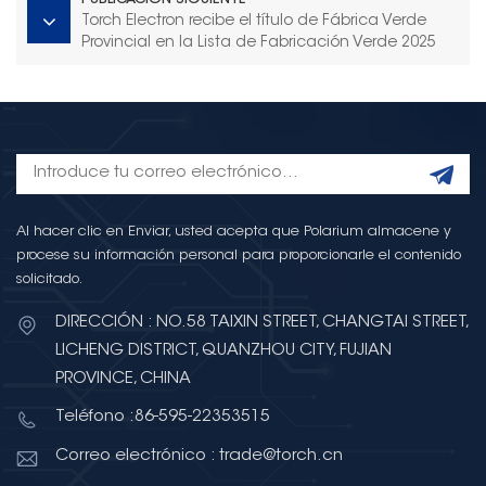
Torch Electron recibe el título de Fábrica Verde
Provincial en la Lista de Fabricación Verde 2025
de Fujian
Al hacer clic en Enviar, usted acepta que Polarium almacene y
procese su información personal para proporcionarle el contenido
solicitado.
DIRECCIÓN : NO.58 TAIXIN STREET, CHANGTAI STREET,
LICHENG DISTRICT, QUANZHOU CITY, FUJIAN
PROVINCE, CHINA
Teléfono :86-595-22353515
Correo electrónico : trade@torch.cn