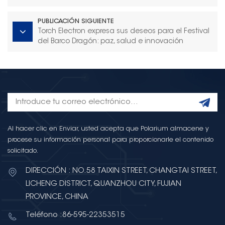
nuevamente Torch Electron para realizar
intercambios prácticos.
PUBLICACIÓN SIGUIENTE
Torch Electron expresa sus deseos para el Festival
del Barco Dragón: paz, salud e innovación
Al hacer clic en Enviar, usted acepta que Polarium almacene y
procese su información personal para proporcionarle el contenido
solicitado.
DIRECCIÓN : NO.58 TAIXIN STREET, CHANGTAI STREET,
LICHENG DISTRICT, QUANZHOU CITY, FUJIAN
PROVINCE, CHINA
Teléfono :86-595-22353515