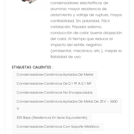
encapsulado
condensadores electrolíticos de
aluminio: mayor resistencia de
aislamiento y voltaje de ruptura, mayor
confiabilidad; Sin polaridad, Fácil
instalación; Pasador externo,
conducción de calor; buena disipación
del calor, Al tiempo que reduce el
impacto del estrés negativo
(ambiental, mecánico, etc.), mejora la
fiabilidad de uso.
ETIQUETAS CALIENTES :
Condensadores Cerámicos Apilados De Metal
Condensadores Cerámicos De 0,1 PF A 0,1 ΜF
Condensadores Cerámicos No Encapsulados
Condensadores Cerámicos Apilados De Metal De 25 V ~ 3600
V
ESR Baja (resistencia En Serie Equivalente)
Condensadores Cerámicos Con Soporte Metálico