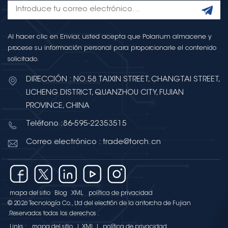
Al hacer clic en Enviar, usted acepta que Polarium almacene y
procese su información personal para proporcionarle el contenido
solicitado.
DIRECCIÓN : NO.58 TAIXIN STREET, CHANGTAI STREET,
LICHENG DISTRICT, QUANZHOU CITY, FUJIAN
PROVINCE, CHINA
Teléfono :86-595-22353515
Correo electrónico : trade@torch.cn
mapa del sitio
Blog
XML
política de privacidad
© 2026 Tecnología Co., Ltd del electrón de la antorcha de Fujian
.Reservados todos los derechos .
Links :
mapa del sitio
|
XML
|
política de privacidad