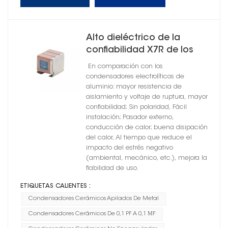
Alto dieléctrico de la
confiabilidad X7R de los
condensadores cerámicos
En comparación con los
del soporte metálico no
condensadores electrolíticos de
encapsulado
aluminio: mayor resistencia de
aislamiento y voltaje de ruptura, mayor
confiabilidad; Sin polaridad, Fácil
instalación; Pasador externo,
conducción de calor; buena disipación
del calor, Al tiempo que reduce el
impacto del estrés negativo
(ambiental, mecánico, etc.), mejora la
fiabilidad de uso.
ETIQUETAS CALIENTES :
Condensadores Cerámicos Apilados De Metal
Condensadores Cerámicos De 0,1 PF A 0,1 ΜF