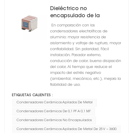
Dieléctrico no
encapsulado de la
confiabilidad X5R de los
En comparación con los
condensadores cerámicos
condensadores electrolíticos de
del soporte del metal
aluminio: mayor resistencia de
aislamiento y voltaje de ruptura, mayor
confiabilidad; Sin polaridad, Fácil
instalación; Pasador externo,
conducción de calor; buena disipación
del calor, Al tiempo que reduce el
impacto del estrés negativo
(ambiental, mecánico, etc.), mejora la
fiabilidad de uso.
ETIQUETAS CALIENTES :
Condensadores Cerámicos Apilados De Metal
Condensadores Cerámicos De 0,1 PF A 0,1 ΜF
Condensadores Cerámicos No Encapsulados
Condensadores Cerámicos Apilados De Metal De 25 V ~ 3600