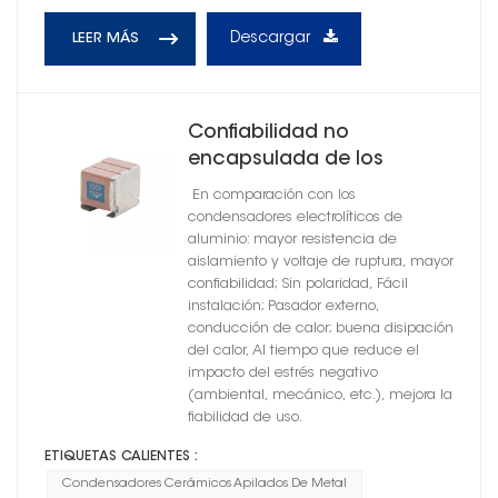
Descargar
LEER MÁS
Confiabilidad no
encapsulada de los
condensadores cerámicos
En comparación con los
del soporte del metal alta
condensadores electrolíticos de
POR dieléctrico
aluminio: mayor resistencia de
aislamiento y voltaje de ruptura, mayor
confiabilidad; Sin polaridad, Fácil
instalación; Pasador externo,
conducción de calor; buena disipación
del calor, Al tiempo que reduce el
impacto del estrés negativo
(ambiental, mecánico, etc.), mejora la
fiabilidad de uso.
ETIQUETAS CALIENTES :
Condensadores Cerámicos Apilados De Metal