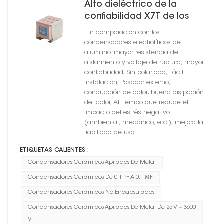
Alto dieléctrico de la
confiabilidad X7T de los
condensadores cerámicos
En comparación con los
del soporte metálico no
condensadores electrolíticos de
encapsulado
aluminio: mayor resistencia de
aislamiento y voltaje de ruptura, mayor
confiabilidad; Sin polaridad, Fácil
instalación; Pasador externo,
conducción de calor; buena disipación
del calor, Al tiempo que reduce el
impacto del estrés negativo
(ambiental, mecánico, etc.), mejora la
fiabilidad de uso.
ETIQUETAS CALIENTES :
Condensadores Cerámicos Apilados De Metal
Condensadores Cerámicos De 0,1 PF A 0,1 ΜF
Condensadores Cerámicos No Encapsulados
Condensadores Cerámicos Apilados De Metal De 25 V ~ 3600
V