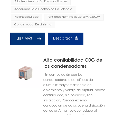
Alto Rendimiento En Entornos Hostiles
Adecuado Para Electrónica De Potencia
No Encapsulado
Tensiones Nominales De 25 V A 3600 V
Condensador De Linterna
Descargar
LEER MÁS
Alta confiabilidad C0G de
los condensadores
cerámicos con soporte
En comparación con los
metálico no encapsulado
condensadores electrolíticos de
aluminio: mayor resistencia de
aislamiento y voltaje de ruptura, mayor
confiabilidad; Sin polaridad, Fácil
instalación; Pasador externo,
conducción de calor; buena disipación
del calor, Al tiempo que reduce el