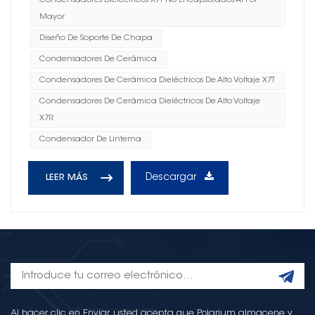
Condensadores Dieléctricos X7T No Encapsulados Al Por
Mayor
Diseño De Soporte De Chapa
Condensadores De Cerámica
Condensadores De Cerámica Dieléctricos De Alto Voltaje X7T
Condensadores De Cerámica Dieléctricos De Alto Voltaje
X7R
Condensador De Linterna
Descargar
LEER MÁS
Al hacer clic en Enviar, usted acepta que Polarium almacene y