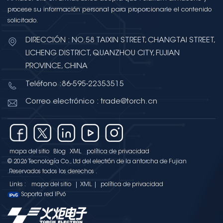
procese su información personal para proporcionarle el contenido
solicitado.
DIRECCIÓN : NO.58 TAIXIN STREET, CHANGTAI STREET,
LICHENG DISTRICT, QUANZHOU CITY, FUJIAN
PROVINCE, CHINA
Teléfono :86-595-22353515
Correo electrónico : trade@torch.cn
mapa del sitio
Blog
XML
política de privacidad
© 2026 Tecnología Co., Ltd del electrón de la antorcha de Fujian
.Reservados todos los derechos .
Links :
mapa del sitio
|
XML
|
política de privacidad
Soporta red IPv6