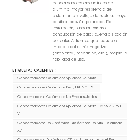
del soporte metálico no
condensadores electrolíticos de
encapsulado
aluminio: mayor resistencia de
aislamiento y voltaje de ruptura, mayor
confiabilidad; Sin polaridad, Fácil
instalación; Pasador externo,
conducción de calor; buena disipación
del calor, Al tiempo que reduce el
impacto del estrés negativo
(ambiental, mecánico, etc.), mejora la
fiabilidad de uso.
ETIQUETAS CALIENTES :
Condensadores Cerámicos Apilados De Metal
Condensadores Cerámicos De 0,1 PF A 0,1 ΜF
Condensadores Cerámicos No Encapsulados
Condensadores Cerámicos Apilados De Metal De 25 V ~ 3600
V
Condensadores De Cerámica Dieléctricos De Alta Fiabilidad
X7T