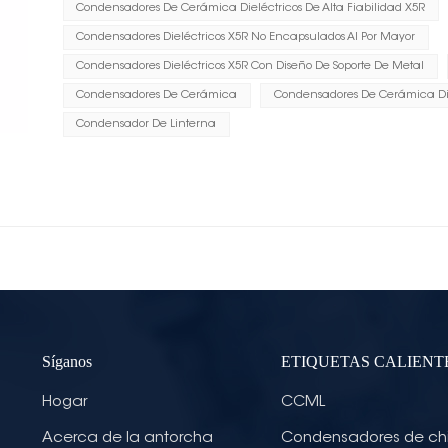
Condensadores De Cerámica Dieléctricos De Alta Fiabilidad X5R
Condensadores Dieléctricos X5R No Encapsulados Al Por Mayor
Condensadores Dieléctricos X5R Con Diseño De Soporte De Metal
Condensadores De Cerámica
Condensadores De Cerámica Diel
Condensador De Linterna
Síganos
ETIQUETAS CALIENT
Hogar
CCML
Acerca de la antorcha
Condensadores de ch