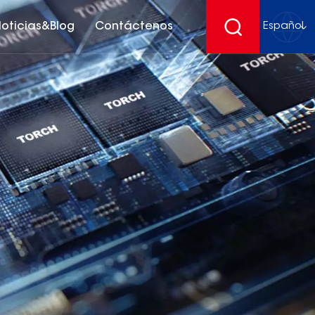
oticias&Blog
Contáctenos
Español
English
français
Deutsch
español
русский