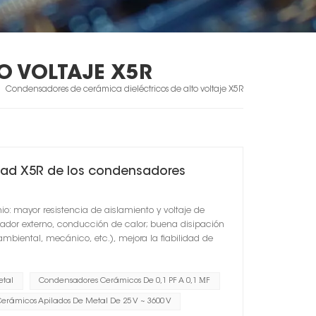
O VOLTAJE X5R
Condensadores de cerámica dieléctricos de alto voltaje X5R
idad X5R de los condensadores
o: mayor resistencia de aislamiento y voltaje de
Pasador externo, conducción de calor; buena disipación
ambiental, mecánico, etc.), mejora la fiabilidad de
etal
Condensadores Cerámicos De 0,1 PF A 0,1 ΜF
rámicos Apilados De Metal De 25 V ~ 3600 V