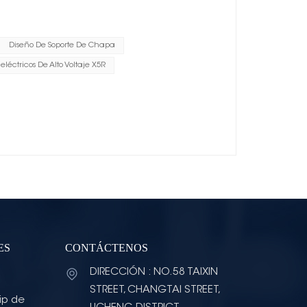
Diseño De Soporte De Chapa
éctricos De Alto Voltaje X5R
ES
CONTÁCTENOS
DIRECCIÓN : NO.58 TAIXIN
STREET, CHANGTAI STREET,
ip de