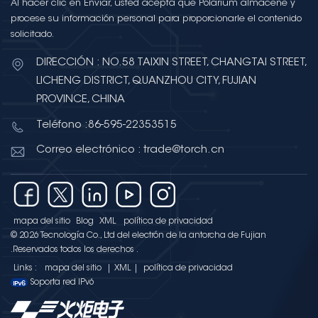
Al hacer clic en Enviar, usted acepta que Polarium almacene y
gestión de calidad automotriz,
procese su información personal para proporcionarle el contenido
desarrollada por el Grupo de
solicitado.
Trabajo Internacional sobre
Automoción (IATF) en
DIRECCIÓN : NO.58 TAIXIN STREET, CHANGTAI STREET,
colaboración con ISO. Combina
LICHENG DISTRICT, QUANZHOU CITY, FUJIAN
los requisitos generales de la ISO
PROVINCE, CHINA
9001 con medidas de calidad
Teléfono :86-595-22353515
adicionales específicas para la
industria automotriz. Para
Correo electrónico : trade@torch.cn
proveedores de componentes
electrónicos de grado
automotriz, desde MLCC
automotrices en las unidades
mapa del sitio
Blog
XML
política de privacidad
de control del motor a
© 2026 Tecnología Co., Ltd del electrón de la antorcha de Fujian
condensadores de tantalio En
.Reservados todos los derechos .
sistemas de infoentretenimiento,
Links :
mapa del sitio
|
XML
|
política de privacidad
la certificación IATF 16949
Soporta red IPv6
demuestra la capacidad
constante para satisfacer los