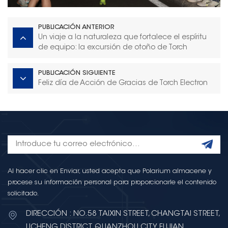
PUBLICACIÓN ANTERIOR
Un viaje a la naturaleza que fortalece el espíritu
de equipo: la excursión de otoño de Torch
Electron concluye con éxito
PUBLICACIÓN SIGUIENTE
Feliz día de Acción de Gracias de Torch Electron
Al hacer clic en Enviar, usted acepta que Polarium almacene y
procese su información personal para proporcionarle el contenido
solicitado.
DIRECCIÓN : NO.58 TAIXIN STREET, CHANGTAI STREET,
LICHENG DISTRICT, QUANZHOU CITY, FUJIAN