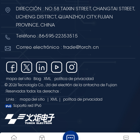
DIRECCIÓN : NO.58 TAIXIN STREET, CHANGTAI STREET,
LICHENG DISTRICT, QUANZHOU CITY, FUJIAN
PROVINCE, CHINA
Teléfono :86-595-22353515
Correo electrónico : trade@torch.cn
mapa del sitio
Blog
XML
política de privacidad
© 2026 Tecnología Co., Ltd del electrón de la antorcha de Fujian
.Reservados todos los derechos .
Links :
mapa del sitio
|
XML
|
política de privacidad
Soporta red IPv6