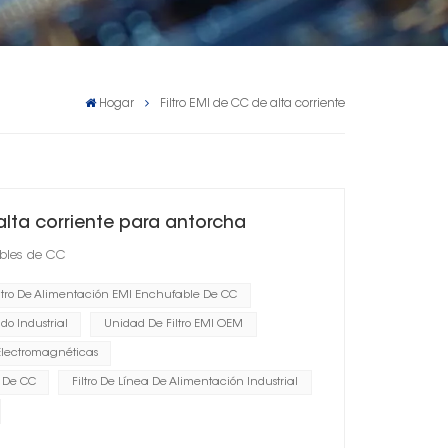
Hogar
Filtro EMI de CC de alta corriente
alta corriente para antorcha
ables de CC
iltro De Alimentación EMI Enchufable De CC
do Industrial
Unidad De Filtro EMI OEM
 Electromagnéticas
s De CC
Filtro De Línea De Alimentación Industrial