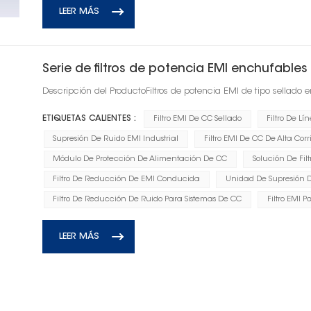
LEER MÁS
Serie de filtros de potencia EMI enchufable
Descripción del ProductoFiltros de potencia EMI de tipo sellado
ETIQUETAS CALIENTES :
Filtro EMI De CC Sellado
Filtro De L
Supresión De Ruido EMI Industrial
Filtro EMI De CC De Alta Corr
Módulo De Protección De Alimentación De CC
Solución De Fi
Filtro De Reducción De EMI Conducida
Unidad De Supresión 
Filtro De Reducción De Ruido Para Sistemas De CC
Filtro EMI P
LEER MÁS