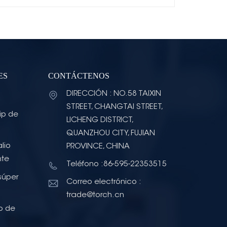
ES
CONTÁCTENOS
DIRECCIÓN : NO.58 TAIXIN
STREET, CHANGTAI STREET,
ip de
LICHENG DISTRICT,
QUANZHOU CITY, FUJIAN
lio
PROVINCE, CHINA
nte
Teléfono :86-595-22353515
súper
Correo electrónico :
trade@torch.cn
o de