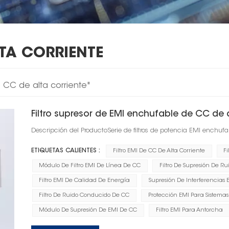
LTA CORRIENTE
e CC de alta corriente"
Filtro supresor de EMI enchufable de CC de 
Descripción del ProductoSerie de filtros de potencia EMI enchuf
ETIQUETAS CALIENTES :
Filtro EMI De CC De Alta Corriente
F
Módulo De Filtro EMI De Línea De CC
Filtro De Supresión De Rui
Filtro EMI De Calidad De Energía
Supresión De Interferencias
Filtro De Ruido Conducido De CC
Protección EMI Para Sistema
Módulo De Supresión De EMI De CC
Filtro EMI Para Antorcha