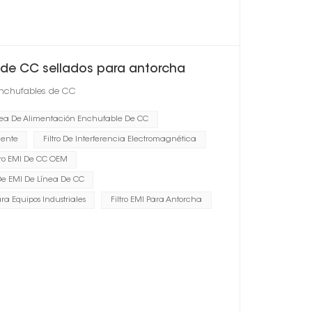
s de CC sellados para antorcha
 enchufables de CC
ínea De Alimentación Enchufable De CC
iente
Filtro De Interferencia Electromagnética
ltro EMI De CC OEM
De EMI De Línea De CC
ara Equipos Industriales
Filtro EMI Para Antorcha