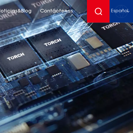
oticias&Blog
Contáctenos
Español
English
français
Deutsch
español
русский