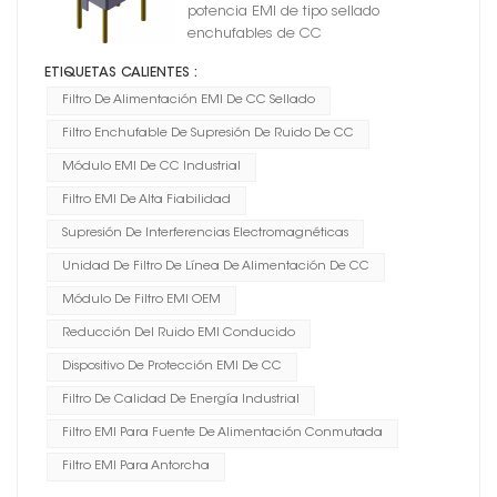
y 28 V
potencia EMI de tipo sellado
enchufables de CC
ETIQUETAS CALIENTES :
Filtro De Alimentación EMI De CC Sellado
Filtro Enchufable De Supresión De Ruido De CC
Módulo EMI De CC Industrial
Filtro EMI De Alta Fiabilidad
Supresión De Interferencias Electromagnéticas
Unidad De Filtro De Línea De Alimentación De CC
Módulo De Filtro EMI OEM
Reducción Del Ruido EMI Conducido
Dispositivo De Protección EMI De CC
Filtro De Calidad De Energía Industrial
Filtro EMI Para Fuente De Alimentación Conmutada
Filtro EMI Para Antorcha