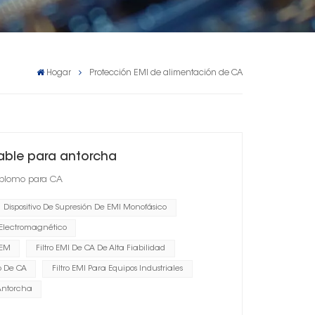
Hogar
Protección EMI de alimentación de CA
iable para antorcha
o plomo para CA
Dispositivo De Supresión De EMI Monofásico
 Electromagnético
OEM
Filtro EMI De CA De Alta Fiabilidad
o De CA
Filtro EMI Para Equipos Industriales
 Antorcha