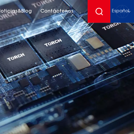
oticias&Blog
Contáctenos
Español
English
français
Deutsch
español
русский