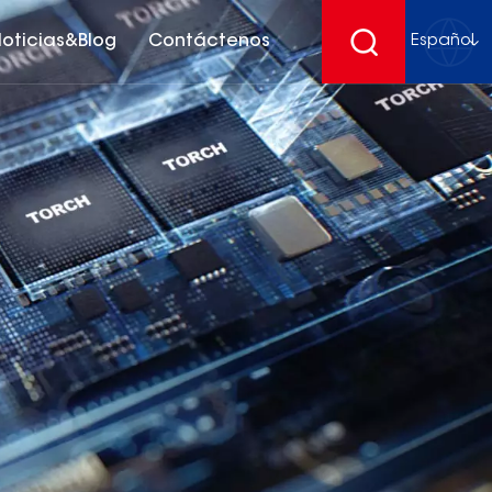
oticias&Blog
Contáctenos
Español
English
français
Deutsch
español
русский