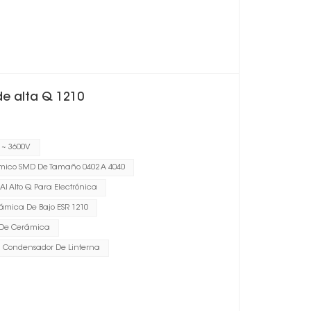
e alta Q 1210
 ~ 3600V
ico SMD De Tamaño 0402 A 4040
l Alto Q Para Electrónica
ámica De Bajo ESR 1210
 De Cerámica
Condensador De Linterna