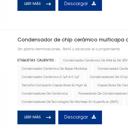
Descargar
LEER MÁS
Condensador de chip cerámico multicapa d
Sin plomo terminaciones, RoHS y alcanzar el cumplimiento
ETIQUETAS CALIENTES :
Condensador Cerámico De Alta Q De 25V
Condensador Cerámico De Bajas Pérdidas
Condensador Cerám
Condensador Cerámico 0.1pF A 0.1μF
Condensadores De Chip A
Tamaño Compacto Capacitores Q High Q
Capacitores De Cer
Condensadores De Cerámica
Proveedores De Condensadores
Condensadores De Tecnología De Montaje En Superficie (SMT)
Descargar
LEER MÁS