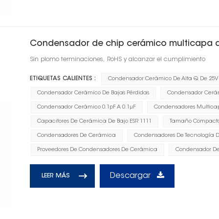
Condensador de chip cerámico multicapa d
Sin plomo terminaciones, RoHS y alcanzar el cumplimiento
ETIQUETAS CALIENTES :
Condensador Cerámico De Alta Q De 25V
Condensador Cerámico De Bajas Pérdidas
Condensador Cerám
Condensador Cerámico 0.1pF A 0.1μF
Condensadores Multicap
Capacitores De Cerámica De Bajo ESR 1111
Tamaño Compacto 
Condensadores De Cerámica
Condensadores De Tecnología D
Proveedores De Condensadores De Cerámica
Condensador De
Descargar
LEER MÁS