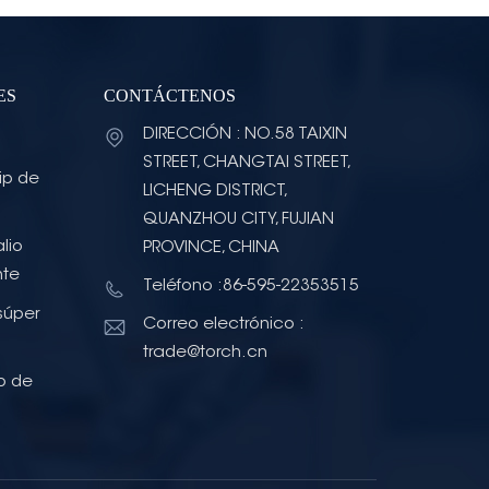
ES
CONTÁCTENOS
DIRECCIÓN : NO.58 TAIXIN
STREET, CHANGTAI STREET,
ip de
LICHENG DISTRICT,
QUANZHOU CITY, FUJIAN
lio
PROVINCE, CHINA
nte
Teléfono :86-595-22353515
súper
Correo electrónico :
trade@torch.cn
o de