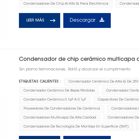
Condensadores De Chip Al Alto Q Para Electrónica
Condensado
Descargar
LEER MÁS
Condensador de chip cerámico multicapa d
Sin plomo terminaciones, RoHS y alcanzar el cumplimiento
ETIQUETAS CALIENTES :
Condensador Cerámico De Alta Q De 25V
Condensador Cerámico De Bajas Pérdidas
Condensador Cerám
Condensador Cerámico 0.1pF A 0.1μF
Capacitores De Cerámic
Proveedores De Condensadores De Cerámica
Condensadores
Condensadores Multicapa De Alta Calidad
Condensadores De 
Condensadores De Tecnología De Montaje En Superficie (SMT)