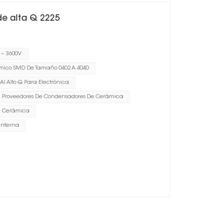
e alta Q 2225
 ~ 3600V
ico SMD De Tamaño 0402 A 4040
l Alto Q Para Electrónica
Proveedores De Condensadores De Cerámica
e Cerámica
interna