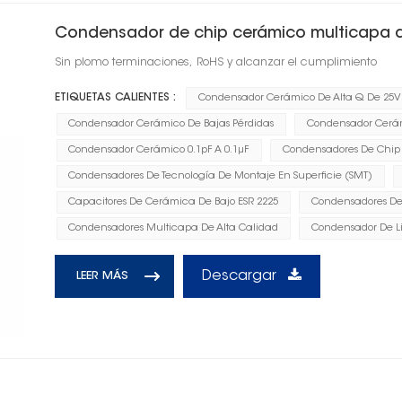
Condensador de chip cerámico multicapa d
Sin plomo terminaciones, RoHS y alcanzar el cumplimiento
ETIQUETAS CALIENTES :
Condensador Cerámico De Alta Q De 25V
Condensador Cerámico De Bajas Pérdidas
Condensador Cerám
Condensador Cerámico 0.1pF A 0.1μF
Condensadores De Chip A
Condensadores De Tecnología De Montaje En Superficie (SMT)
Capacitores De Cerámica De Bajo ESR 2225
Condensadores D
Condensadores Multicapa De Alta Calidad
Condensador De L
Descargar
LEER MÁS