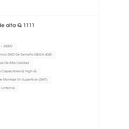
e alta Q 1111
 ~ 3600V
ico SMD De Tamaño 0402 A 4040
a De Alta Calidad
Capacitores Q High Q
e Montaje En Superficie (SMT)
 Linterna