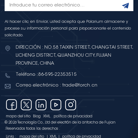
Musschenbroek creó
accidentalmente el primer
condensador, la «botella de
Al hacer clic en Enviar, usted acepta que Polarium almacene y
Leyden», al sumergir un clavo
procese su información personal para proporcionarle el contenido
cargado en un frasco de vidrio.
solicitado.
Esta invención marcó el primer
paso de la humanidad hacia el
DIRECCIÓN : NO.58 TAIXIN STREET, CHANGTAI STREET,
almacenamiento de
LICHENG DISTRICT, QUANZHOU CITY, FUJIAN
electricidad. Siglos después, el
PROVINCE, CHINA
concepto evolucionó hasta
Teléfono :86-595-22353515
convertirse en el
supercondensador (también
Correo electrónico : trade@torch.cn
conocido como condensador
eléctrico de doble capa (EDLC),
condensador dorado o
ultracondensador), un
mapa del sitio
Blog
XML
política de privacidad
dispositivo que cierra la brecha
© 2026 Tecnología Co., Ltd del electrón de la antorcha de Fujian
entre los condensadores
.Reservados todos los derechos .
tradicionales y las baterías,
Links :
mapa del sitio
|
XML
|
política de privacidad