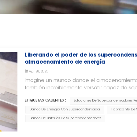
Liberando el poder de los supercondens
almacenamiento de energía
Apr 28, 2025
Imagine un mundo donde el almacenamiento d
también increíblemente versátil: capaz de so
proporcionar energía instantánea y durar mill
ETIQUETAS CALIENTES :
Soluciones De Supercondensadores Pe
supercondensadores, los héroes anónimos de
Profundicemos en su fascinante origen, sus re
Banco De Energía Con Supercondensador
Fabricante De
transformadoras. Un comienzo fortuito: el n
Banco De Baterías De Supercondensadores
energíaLa historia de los supercondensador
1746. El físico holandés Peter van Musschenb