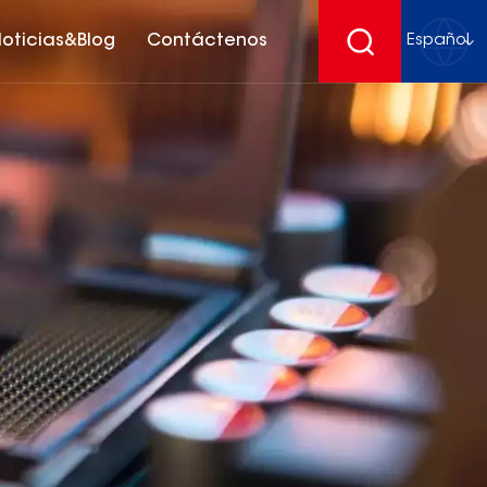
oticias&Blog
Contáctenos
Español
English
français
Deutsch
español
русский