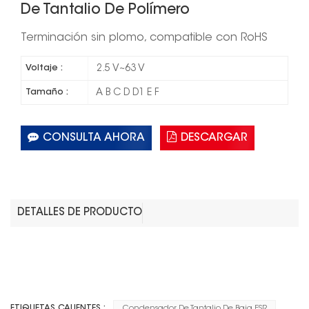
De Tantalio De Polímero
Terminación sin plomo, compatible con RoHS
Voltaje :
2.5 V~63 V
Tamaño :
A B C D D1 E F
CONSULTA AHORA
DESCARGAR
DETALLES DE PRODUCTO
ETIQUETAS CALIENTES :
Condensador De Tantalio De Baja ESR