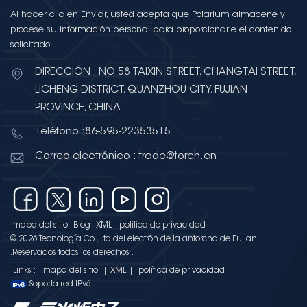
Al hacer clic en Enviar, usted acepta que Polarium almacene y
procese su información personal para proporcionarle el contenido
solicitado.
DIRECCIÓN : NO.58 TAIXIN STREET, CHANGTAI STREET,
LICHENG DISTRICT, QUANZHOU CITY, FUJIAN
PROVINCE, CHINA
Teléfono :86-595-22353515
Correo electrónico : trade@torch.cn
mapa del sitio
Blog
XML
política de privacidad
© 2026 Tecnología Co., Ltd del electrón de la antorcha de Fujian
.Reservados todos los derechos .
Links :
mapa del sitio
|
XML
|
política de privacidad
Soporta red IPv6