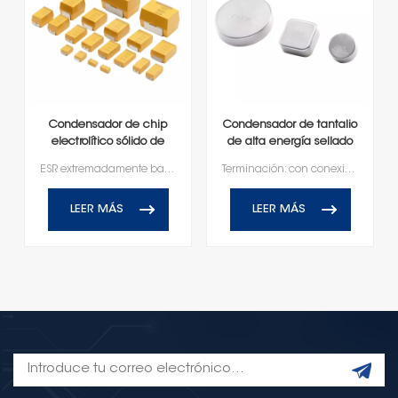
Condensador de chip
Condensador de tantalio
electrolítico sólido de
de alta energía sellado
tantalio y polímero
herméticamente
ESR extremadamente bajaCorriente de fuga bajaRetención de capacitancia de alta frecuenciaTerminación sin plomo, compatible con RoHS
Terminación: con conexión radialEnvejecimiento en estado estacionario 100% acelerado100% de estabilidad de temperatura100% presión barométricaClasificación de voltaje de 10V-150VRango de temperatura de funcionamiento de -55℃ a +125℃
LEER MÁS
LEER MÁS