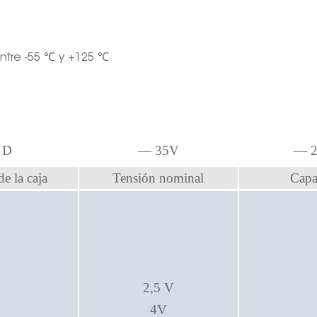
ntre -55 ℃ y +125 ℃
—
D
—
35V
— 2
e la caja
Tensión nominal
Capa
2,5 V
4V