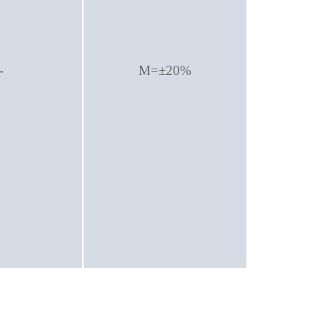
-
M=±20%