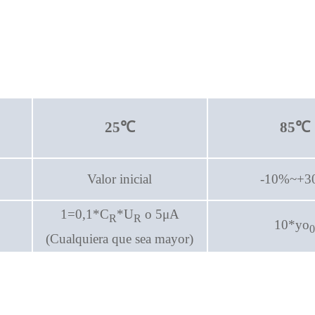
25
85
℃
℃
Valor inicial
-10%~+3
1=0,1*C
*U
o 5μA
R
R
10*yo
0
(Cualquiera que sea mayor)