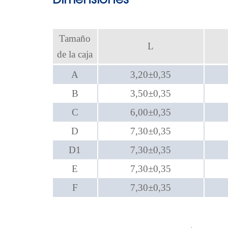
Dimensiones
Tamaño
L
de la caja
A
3,20±0,35
B
3,50±0,35
C
6,00±0,35
D
7,30±0,35
D1
7,30±0,35
E
7,30±0,35
F
7,30±0,35