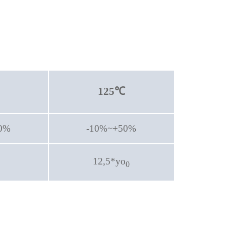
125
℃
0%
-10%~+50%
12,5*yo
0