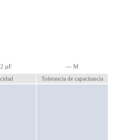
2 µF
—
M
cidad
Tolerancia de capacitancia