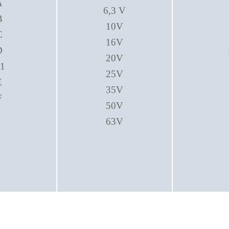
A
6,3 V
B
10V
C
16V
D
20V
1
25V
E
35V
F
50V
63V