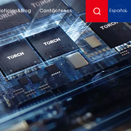
oticias&Blog
Contáctenos
Español
English
français
Deutsch
español
русский