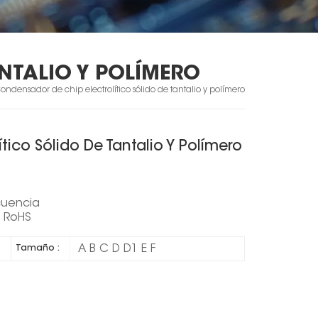
NTALIO Y POLÍMERO
ondensador de chip electrolítico sólido de tantalio y polímero
ico Sólido De Tantalio Y Polímero
cuencia
n RoHS
A B C D D1 E F
Tamaño :