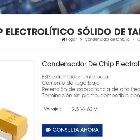
ELECTROLÍTICO SÓLIDO DE TA
Hogar
Condensador de tantalio
C
Condensador De Chip Electrolít
ESR extremadamente baja
Corriente de fuga baja
Retención de capacitancia de alta fre
Terminación sin plomo, compatible co
2.5 V~63 V
Voltaje :
CONSULTA AHORA