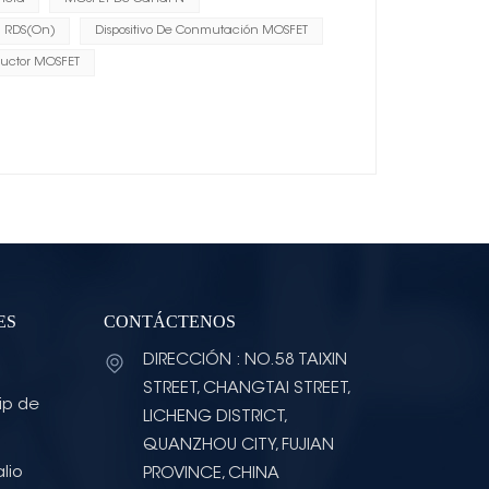
a RDS(on)
Dispositivo De Conmutación MOSFET
uctor MOSFET
ES
CONTÁCTENOS
DIRECCIÓN : NO.58 TAIXIN
STREET, CHANGTAI STREET,
ip de
LICHENG DISTRICT,
QUANZHOU CITY, FUJIAN
lio
PROVINCE, CHINA