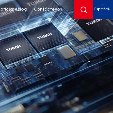
oticias&Blog
Contáctenos
Español
English
français
Deutsch
español
русский