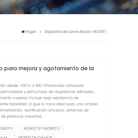
Hogar
Dispositivo de conmutación MOSFET
vo para mejora y agotamiento de la
ión desde -100 V a 900 VFabricada utilizando
timizadas y estructuras de dispositivos refinadas,
iento superior. Incluye baja resistencia de
elente fiabilidad, lo que lo hace ideal para una amplia
imentación, rectificación síncrona, sistemas de
de potencia industrial.
OSFET P
MOSFET D Y MOSFET E
ncia
MOSFET De Canal N