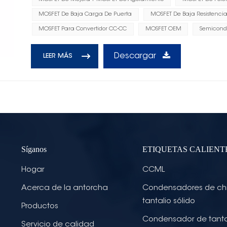
MOSFET De Baja Carga De Puerta
MOSFET De Baja Resistenci
MOSFET Para Convertidor CC-CC
MOSFET OEM
Semicond
Descargar
LEER MÁS
Síganos
ETIQUETAS CALIENT
Hogar
CCML
Acerca de la antorcha
Condensadores de ch
tantalio sólido
Productos
Condensador de tanta
Servicio de calidad