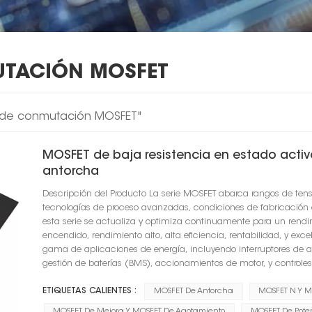
UTACIÓN MOSFET
vo de conmutación MOSFET"
MOSFET de baja resistencia en estado acti
antorcha
Descripción del Producto La serie MOSFET abarca rangos de tens
tecnologías de proceso avanzadas, condiciones de fabricación op
esta serie se actualiza y optimiza continuamente para un rendim
encendido, rendimiento alto, alta eficiencia, rentabilidad, y exc
gama de aplicaciones de energía, incluyendo interruptores de al
gestión de baterías (BMS), accionamientos de motor, y controles 
ETIQUETAS CALIENTES :
MOSFET De Antorcha
MOSFET N Y M
MOSFET De Mejora Y MOSFET De Agotamiento
MOSFET De Pote