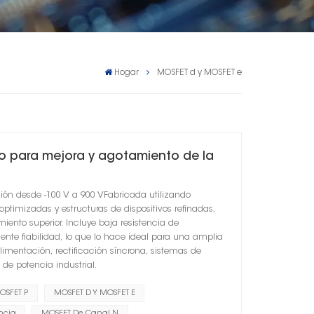
Hogar
MOSFET d y MOSFET e
vo para mejora y agotamiento de la
ión desde -100 V a 900 VFabricada utilizando
timizadas y estructuras de dispositivos refinadas,
iento superior. Incluye baja resistencia de
elente fiabilidad, lo que lo hace ideal para una amplia
imentación, rectificación síncrona, sistemas de
de potencia industrial.
OSFET P
MOSFET D Y MOSFET E
ncia
MOSFET De Canal N