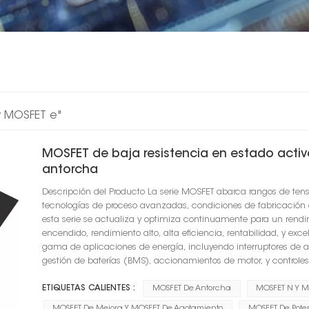
y MOSFET e"
MOSFET de baja resistencia en estado acti
antorcha
Descripción del Producto La serie MOSFET abarca rangos de tens
tecnologías de proceso avanzadas, condiciones de fabricación op
esta serie se actualiza y optimiza continuamente para un rendim
encendido, rendimiento alto, alta eficiencia, rentabilidad, y exc
gama de aplicaciones de energía, incluyendo interruptores de al
gestión de baterías (BMS), accionamientos de motor, y controles 
ETIQUETAS CALIENTES :
MOSFET De Antorcha
MOSFET N Y M
MOSFET De Mejora Y MOSFET De Agotamiento
MOSFET De Pote