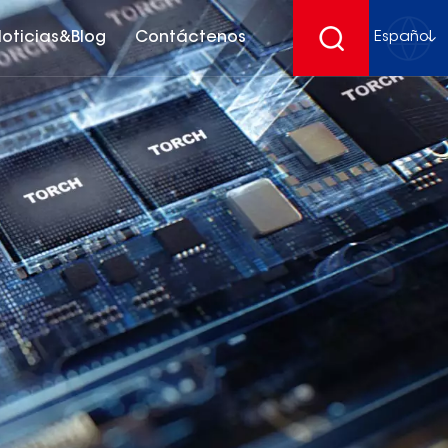
oticias&Blog
Contáctenos
Español
English
français
Deutsch
español
русский