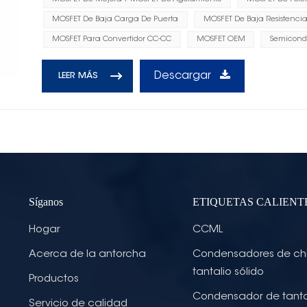
MOSFET De Baja Carga De Puerta
MOSFET De Baja Resistenci
MOSFET Para Convertidor CC-CC
MOSFET OEM
Semicond
Descargar
LEER MÁS
Síganos
ETIQUETAS CALIENT
Hogar
CCML
Acerca de la antorcha
Condensadores de ch
tantalio sólido
Productos
Condensador de tanta
Servicio de calidad