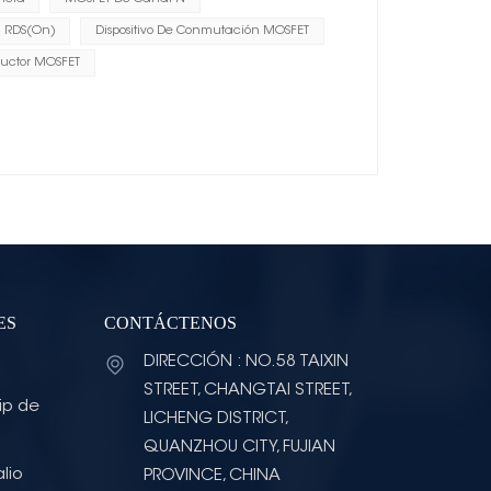
a RDS(on)
Dispositivo De Conmutación MOSFET
uctor MOSFET
ES
CONTÁCTENOS
DIRECCIÓN : NO.58 TAIXIN
STREET, CHANGTAI STREET,
ip de
LICHENG DISTRICT,
QUANZHOU CITY, FUJIAN
lio
PROVINCE, CHINA