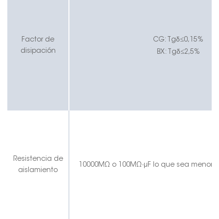
δ
Factor de
CG
:
Tg
≤
0,15%
δ
disipación
BX:
Tg
≤
2,5%
Resistencia de
10000MΩ o 100MΩ
·
μF lo que sea menor
aislamiento