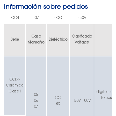
Información sobre pedidos
CC4
-
07
-
CG
-
50V
Caso
Clasificado
Serie
Dieléctrico
S
tamaño
V
oltage
CC
K
4-
Cerámica
Clase I
dígitos
rep
05
CG
Tercero
d
06
50V
100V
BX
07