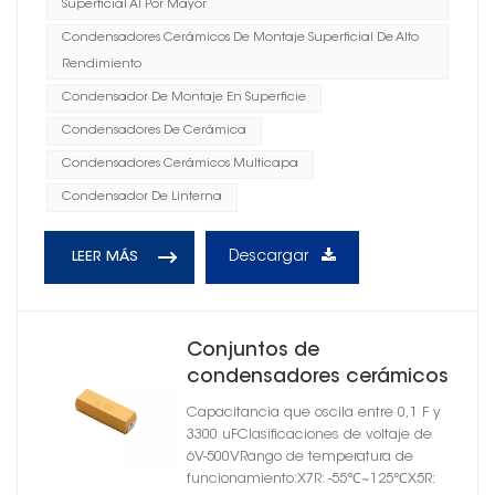
Superficial Al Por Mayor
Condensadores Cerámicos De Montaje Superficial De Alto
Rendimiento
Condensador De Montaje En Superficie
Condensadores De Cerámica
Condensadores Cerámicos Multicapa
Condensador De Linterna
Descargar
LEER MÁS
Conjuntos de
condensadores cerámicos
de montaje en superficie
Capacitancia que oscila entre 0,1 F y
moldeados serie CT 4502
3300 uFClasificaciones de voltaje de
X5R
6V-500VRango de temperatura de
funcionamiento:X7R: -55℃~125℃X5R: