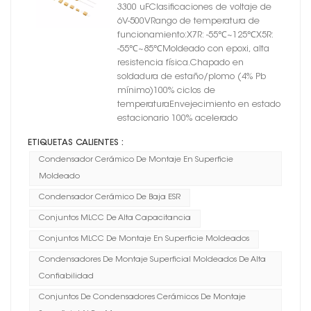
moldeados
3300 uFClasificaciones de voltaje de
6V-500VRango de temperatura de
funcionamiento:X7R: -55℃~125℃X5R:
-55℃~85℃Moldeado con epoxi, alta
resistencia física.Chapado en
soldadura de estaño/plomo (4% Pb
mínimo)100% ciclos de
temperaturaEnvejecimiento en estado
estacionario 100% acelerado
ETIQUETAS CALIENTES :
Condensador Cerámico De Montaje En Superficie
Moldeado
Condensador Cerámico De Baja ESR
Conjuntos MLCC De Alta Capacitancia
Conjuntos MLCC De Montaje En Superficie Moldeados
Condensadores De Montaje Superficial Moldeados De Alta
Confiabilidad
Conjuntos De Condensadores Cerámicos De Montaje