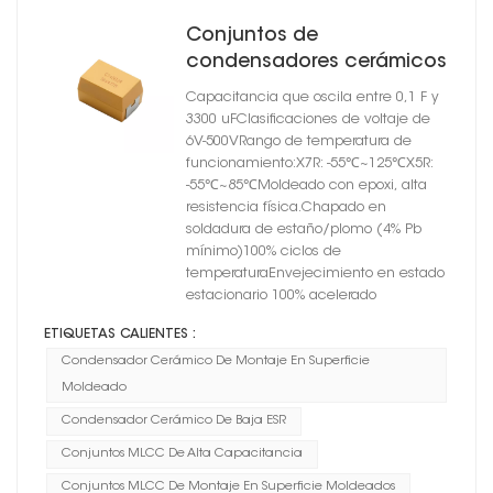
Conjuntos de
condensadores cerámicos
de montaje en superficie
Capacitancia que oscila entre 0,1 F y
moldeados serie CT4502
3300 uFClasificaciones de voltaje de
X7S
6V-500VRango de temperatura de
funcionamiento:X7R: -55℃~125℃X5R:
-55℃~85℃Moldeado con epoxi, alta
resistencia física.Chapado en
soldadura de estaño/plomo (4% Pb
mínimo)100% ciclos de
temperaturaEnvejecimiento en estado
estacionario 100% acelerado
ETIQUETAS CALIENTES :
Condensador Cerámico De Montaje En Superficie
Moldeado
Condensador Cerámico De Baja ESR
Conjuntos MLCC De Alta Capacitancia
Conjuntos MLCC De Montaje En Superficie Moldeados