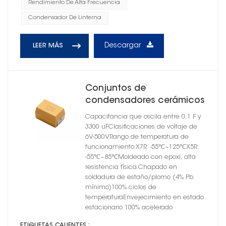
Rendimiento De Alta Frecuencia
Condensador De Linterna
Descargar
LEER MÁS
Conjuntos de
condensadores cerámicos
de montaje superficial
Capacitancia que oscila entre 0,1 F y
moldeado serie CT4502
3300 uFClasificaciones de voltaje de
X7R
6V-500VRango de temperatura de
funcionamiento:X7R: -55℃~125℃X5R:
-55℃~85℃Moldeado con epoxi, alta
resistencia física.Chapado en
soldadura de estaño/plomo (4% Pb
mínimo)100% ciclos de
temperaturaEnvejecimiento en estado
estacionario 100% acelerado
ETIQUETAS CALIENTES :