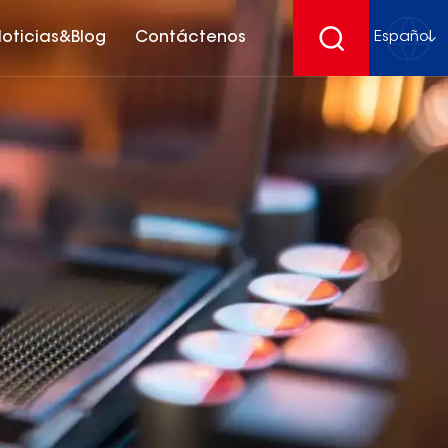
oticias&Blog
Contáctenos
Español
English
français
Deutsch
español
русский