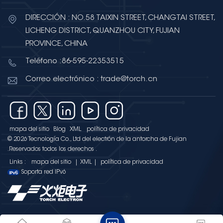
DIRECCIÓN : NO.58 TAIXIN STREET, CHANGTAI STREET,
LICHENG DISTRICT, QUANZHOU CITY, FUJIAN
PROVINCE, CHINA
Teléfono :86-595-22353515
Correo electrónico : trade@torch.cn
mapa del sitio
Blog
XML
política de privacidad
© 2026 Tecnología Co., Ltd del electrón de la antorcha de Fujian
.Reservados todos los derechos .
Links :
mapa del sitio
|
XML
|
política de privacidad
Soporta red IPv6