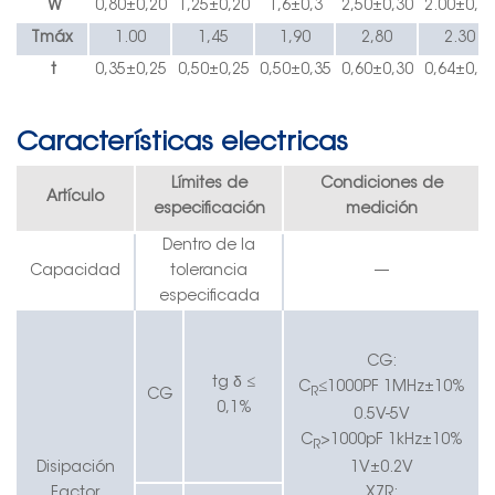
W
0,80±0,20
1,25±0,20
1,6±0,3
2,50±0,30
2.00
±
0,3
Tmáx
1.00
1,45
1,90
2,80
2.30
t
0,35±0,25
0,50±0,25
0,50±0,35
0,60±0,30
0,64
±
0,3
Características electricas
Límites de
Condiciones de
Artículo
especificación
medición
Dentro de la
Capacidad
tolerancia
—
especificada
CG:
δ
tg
≤
C
≤1000PF 1MHz±10%
R
CG
0,1%
0.5V-5V
C
>1000pF 1kHz±10%
R
1V±0.2V
Disipación
X7R:
Factor