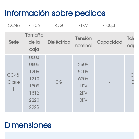
Información sobre pedidos
CC4
8
-
1206
-CG
-
1K
V
-100pF
Tamaño
Tensión
Toler
Serie
de la
Dieléctrico
Capacidad
nominal
capa
caja
0603
0805
250
V
<
1206
500
V
CC4
8
-
C=±
1210
630
V
Clase
CG
-
D=
1808
1K
V
I
≥
1812
2K
V
J
2220
3K
V
2225
Dimensiones