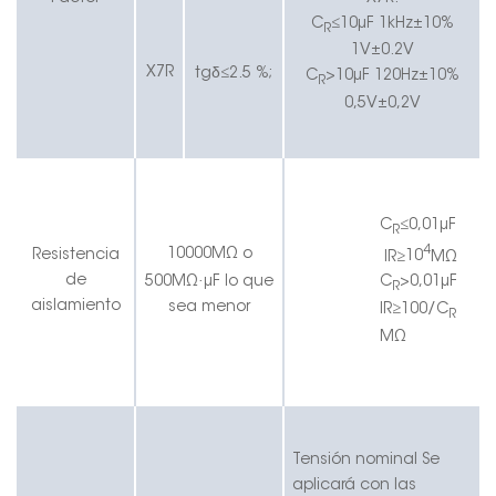
C
≤10μF 1kHz±10%
R
1V±0.2V
δ
X7R
tg
≤
2.5
%;
C
>10μF 120Hz±10%
R
0,5V±0,2V
C
≤
0,01
μF
R
4
10000MΩ o
Resistencia
IR
≥
10
MΩ
·
de
5
00MΩ
μF lo que
C
>
0,01
μF
R
aislamiento
sea menor
IR
≥
100/C
R
MΩ
Tensión nominal
Se
aplicará con las