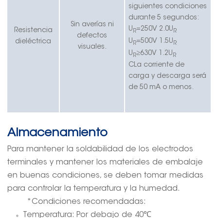
siguientes condiciones
durante 5 segundos:
Sin averías ni
U
=250V 2.0U
Resistencia
R
R
defectos
U
=500V 1.5U
dieléctrica
R
R
visuales.
U
≥
630V 1.2U
R
R
C
La corriente de
carga y descarga será
de 50 mA o menos.
Almacenamiento
Para mantener la soldabilidad de los electrodos
terminales y mantener los materiales de embalaje
en buenas condiciones, se deben tomar medidas
para controlar la temperatura y la humedad.
*Condiciones recomendadas:
Temperatura: Por debajo de 40
℃