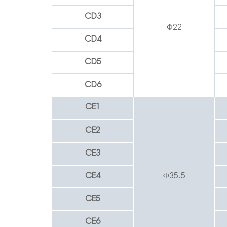
CD3
Φ22
CD4
CD5
CD6
CE1
CE2
CE3
CE4
Φ35.5
CE5
CE6