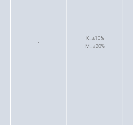
K
=±
1
0%
-
M=±20%