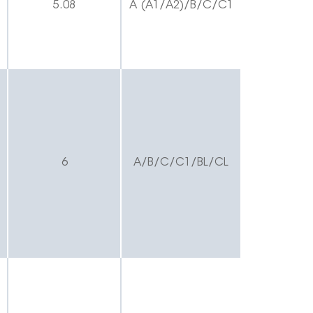
5.08
A (A1/A2)/B/C/C1
6
A/B/C/C1/BL/CL