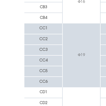
Φ16
CB3
CB4
CC1
CC2
CC3
Φ19
CC4
CC5
CC6
CD1
CD2