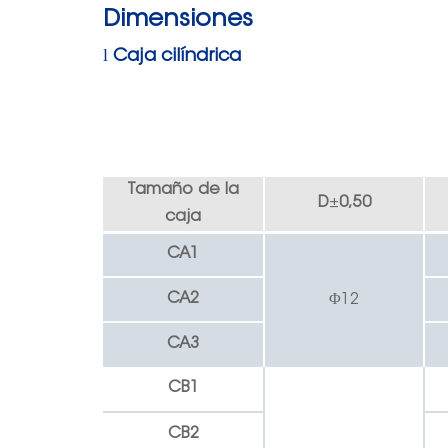
Dimensiones
l
Caja cilíndrica
Tamaño de la
D
±
0,50
caja
C
A
1
CA2
Φ12
C
A3
CB1
CB2