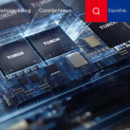
oticias&Blog
Contáctenos
Español
English
français
Deutsch
español
русский