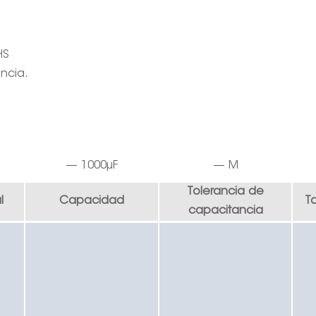
HS
ncia.
—
1000
µF
—
M
Tolerancia de
l
Capacidad
T
capacitancia