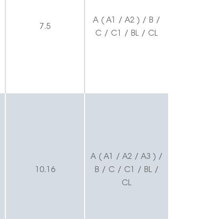
A ( A1 / A2 ) / B /
7.5
C / C1 / BL / CL
A ( A1 / A2 / A3 ) /
10.16
B / C / C1 / BL /
CL