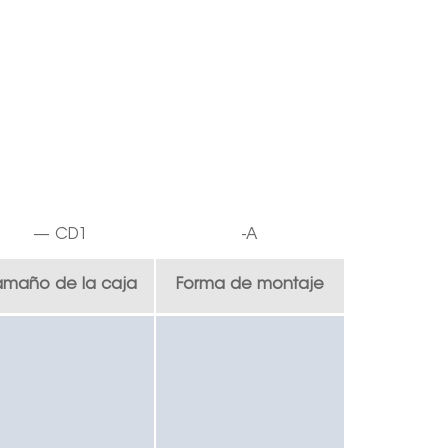
—
C
D
1
-A
amaño de la caja
Forma de montaje