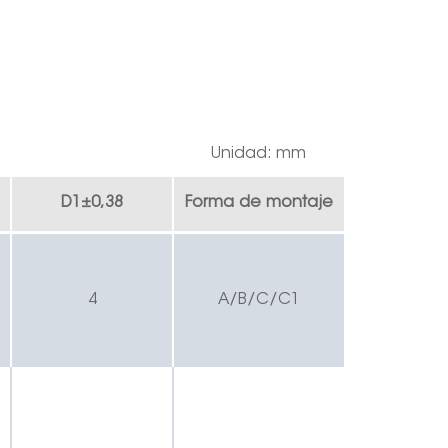
Unidad: mm
D1
±
0,38
Forma de montaje
4
A/B/C/C1