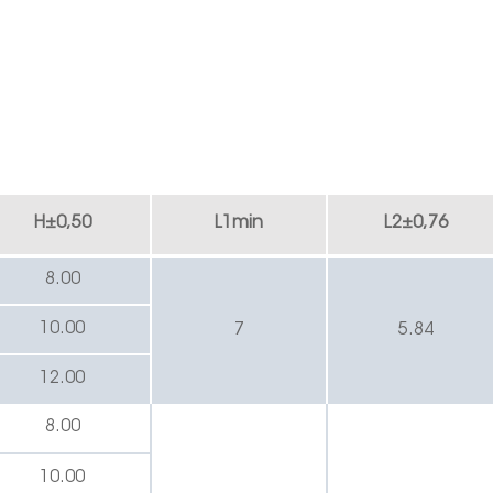
H
±
0,50
L1min
L2
±
0,76
8.00
10.00
7
5.84
12.00
8.00
10.00