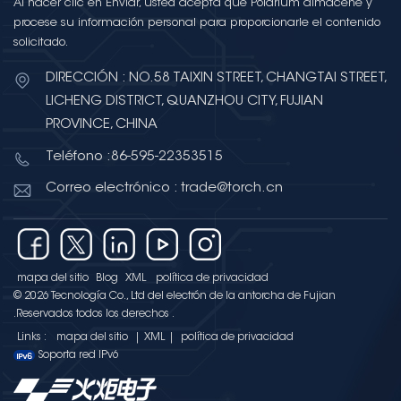
Al hacer clic en Enviar, usted acepta que Polarium almacene y
procese su información personal para proporcionarle el contenido
solicitado.
DIRECCIÓN : NO.58 TAIXIN STREET, CHANGTAI STREET,
LICHENG DISTRICT, QUANZHOU CITY, FUJIAN
PROVINCE, CHINA
Teléfono :86-595-22353515
Correo electrónico : trade@torch.cn
mapa del sitio
Blog
XML
política de privacidad
© 2026 Tecnología Co., Ltd del electrón de la antorcha de Fujian
.Reservados todos los derechos .
Links :
mapa del sitio
|
XML
|
política de privacidad
Soporta red IPv6