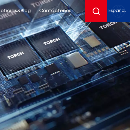
oticias&Blog
Contáctenos
Español
English
français
Deutsch
español
русский