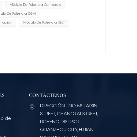
Módulo De Potencia Compacto
ulo De Potencia OEM
ntación
Módulo De Potencia IGBT
ES
CONTÁCTENOS
DIRECCIÓN : NO.58 TAIXIN
STREET, CHANGTAI STREET,
ip de
LICHENG DISTRICT,
QUANZHOU CITY, FUJIAN