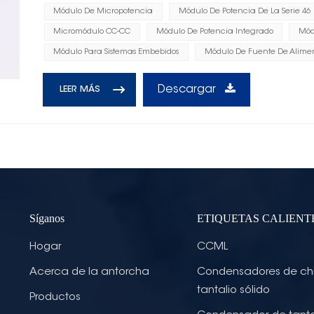
Módulo De Micropotencia
Módulo De Potencia De La Serie 46
Micromódulo CC-CC
Módulo De Potencia Integrado
Mód
Módulo Para Sistemas Embebidos
Módulo De Fuente De Alime
Descargar
LEER MÁS
Síganos
ETIQUETAS CALIENT
Hogar
CCML
Acerca de la antorcha
Condensadores de ch
tantalio sólido
Productos