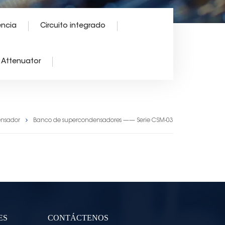
encia
Circuito integrado
Attenuator
nsador
Banco de supercondensadores —— Serie CSM-03
ES
CONTÁCTENOS