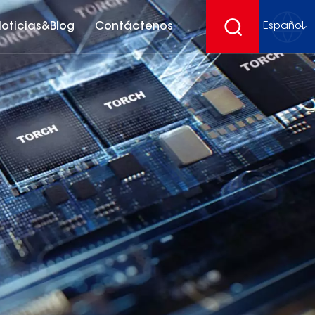
oticias&Blog
Contáctenos
Español
English
français
Deutsch
español
русский