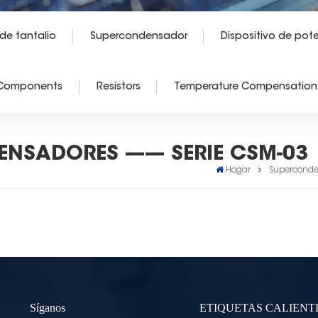
e tantalio
Supercondensador
Dispositivo de pot
 Components
Resistors
Temperature Compensation 
NSADORES —— SERIE CSM-03
Hogar
Superconde
Síganos
ETIQUETAS CALIENT