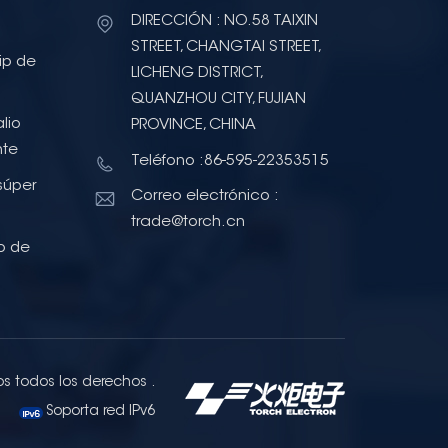
DIRECCIÓN : NO.58 TAIXIN
STREET, CHANGTAI STREET,
ip de
LICHENG DISTRICT,
QUANZHOU CITY, FUJIAN
lio
PROVINCE, CHINA
nte
Teléfono :86-595-22353515
súper
Correo electrónico :
trade@torch.cn
o de
os todos los derechos .
Soporta red IPv6