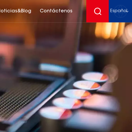
oticias&Blog
Contáctenos
Español
English
français
Deutsch
español
русский