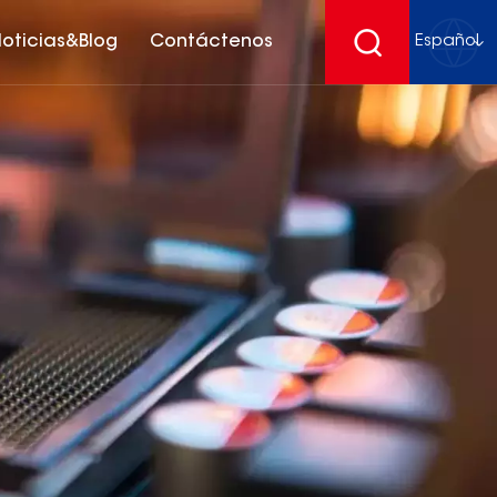
oticias&Blog
Contáctenos
Español
English
français
Deutsch
español
русский