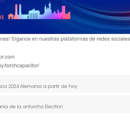
iones! Síganos en nuestras plataformas de redes sociale
tor.com
y/torchcapacitor/
nica 2024 Alemania a partir de hoy
ania de la antorcha Electron