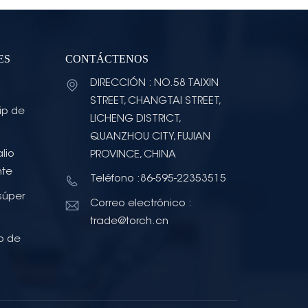
ES
CONTÁCTENOS
DIRECCIÓN : NO.58 TAIXIN
STREET, CHANGTAI STREET,
ip de
LICHENG DISTRICT,
QUANZHOU CITY, FUJIAN
lio
PROVINCE, CHINA
nte
Teléfono :86-595-22353515
súper
Correo electrónico :
trade@torch.cn
o de